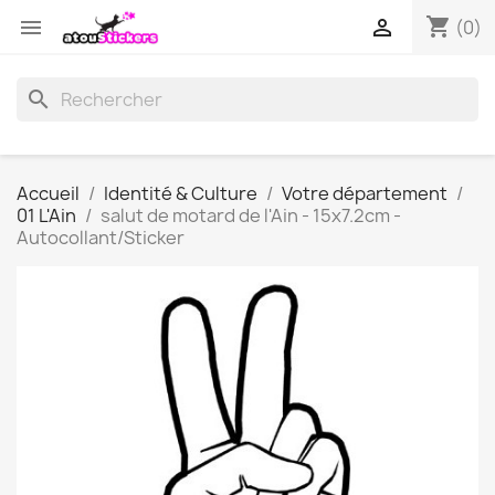
shopping_cart


(0)
search
Accueil
Identité & Culture
Votre département
01 L'Ain
salut de motard de l'Ain - 15x7.2cm -
Autocollant/Sticker