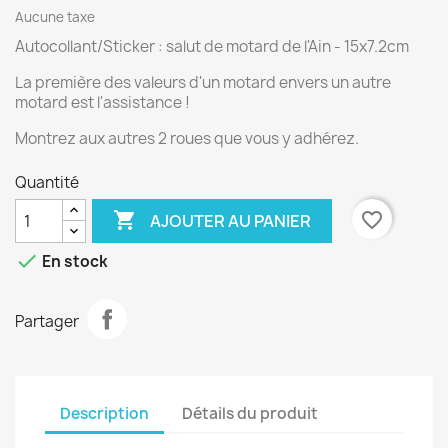
Aucune taxe
Autocollant/Sticker : salut de motard de l'Ain - 15x7.2cm
La première des valeurs d'un motard envers un autre
motard est l'assistance !
Montrez aux autres 2 roues que vous y adhérez.
Quantité

favorite_border
AJOUTER AU PANIER

En stock
Partager
Description
Détails du produit