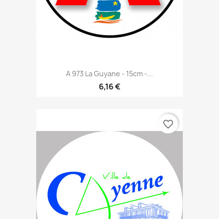
A 973 La Guyane - 15cm -...
6,16 €
favorite_border