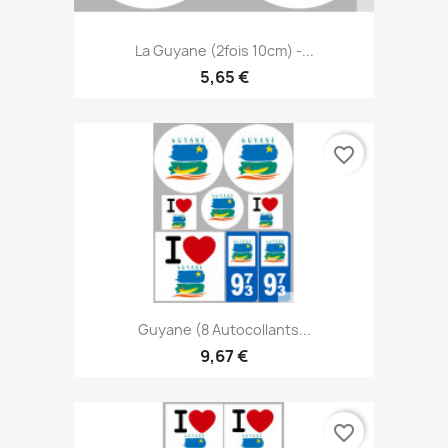
La Guyane (2fois 10cm) -...
5,65 €
favorite_border
Guyane (8 Autocollants...
9,67 €
favorite_border