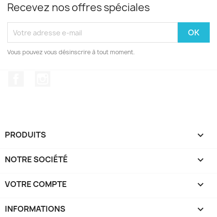
Recevez nos offres spéciales
Vous pouvez vous désinscrire à tout moment.
Facebook
Instagram
PRODUITS

NOTRE SOCIÉTÉ

VOTRE COMPTE

INFORMATIONS
keyboard_arrow_down