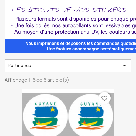

Pertinence
Affichage 1-6 de 6 article(s)
favorite_border