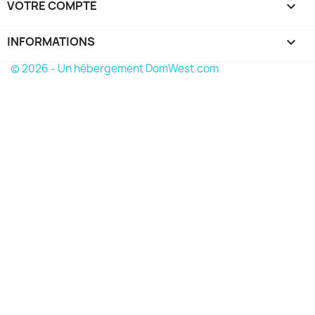
VOTRE COMPTE

INFORMATIONS
keyboard_arrow_down
© 2026 - Un hébergement DomWest.com