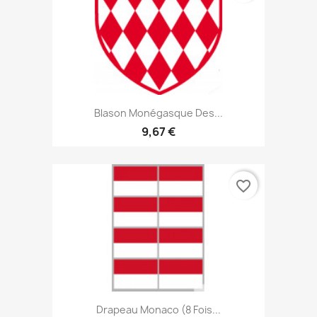
Blason Monégasque Des...
9,67 €
favorite_border
Drapeau Monaco (8 Fois...