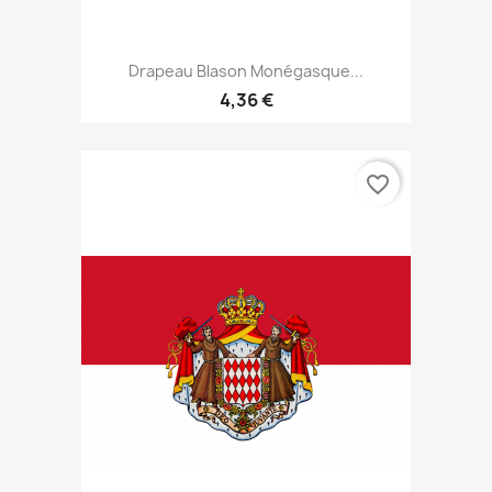
Drapeau Blason Monégasque...
4,36 €
favorite_border