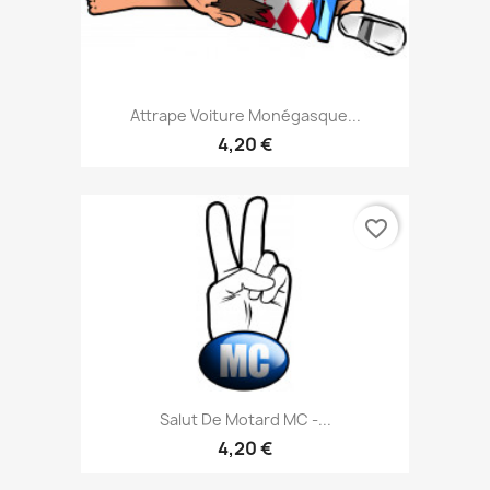
Attrape Voiture Monégasque...
4,20 €
favorite_border
Salut De Motard MC -...
4,20 €