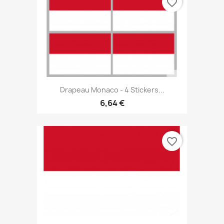
favorite_border
Drapeau Monaco - 4 Stickers...
6,64 €
favorite_border