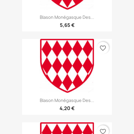
Blason Monégasque Des...
5,65 €
favorite_border
Blason Monégasque Des...
4,20 €
favorite_border