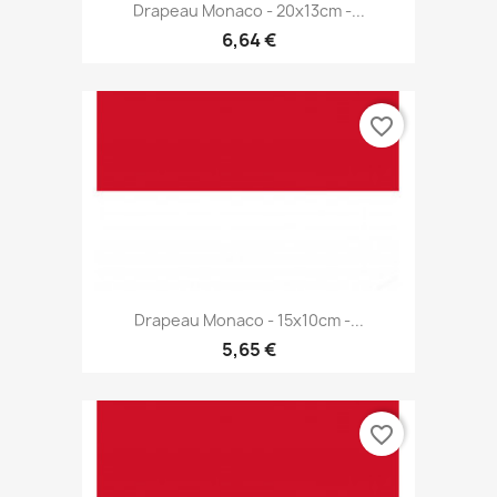
Drapeau Monaco - 20x13cm -...
6,64 €
favorite_border
Drapeau Monaco - 15x10cm -...
5,65 €
favorite_border