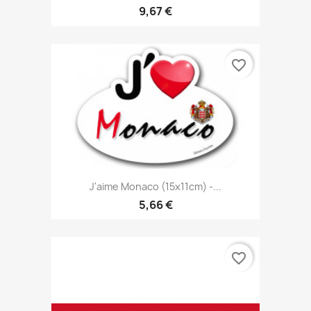
9,67 €
favorite_border
J'aime Monaco (15x11cm) -...
5,66 €
favorite_border