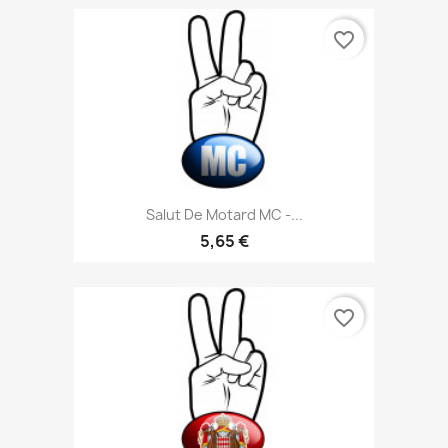
favorite_border
Salut De Motard MC -...
5,65 €
favorite_border