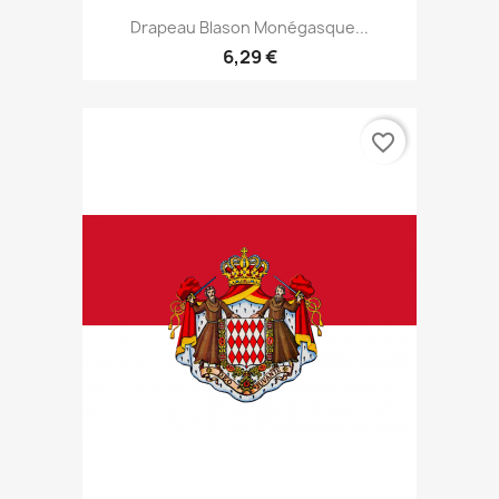
Drapeau Blason Monégasque...
6,29 €
favorite_border