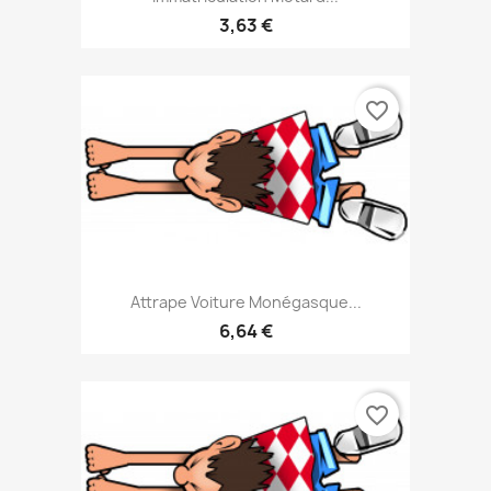
3,63 €
favorite_border
Attrape Voiture Monégasque...
6,64 €
favorite_border