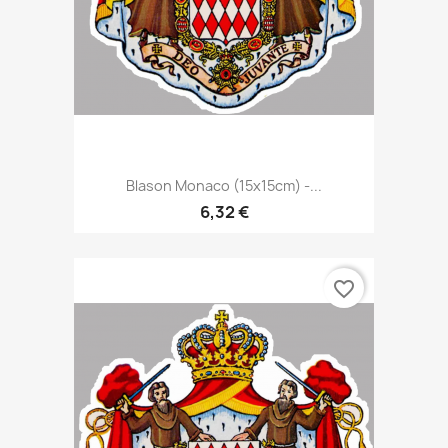
Blason Monaco (15x15cm) -...
6,32 €
favorite_border