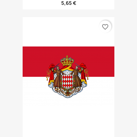
5,65 €
favorite_border