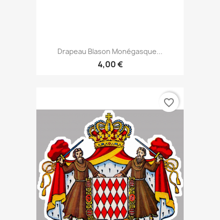
Drapeau Blason Monégasque...
4,00 €
favorite_border