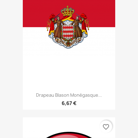
Drapeau Blason Monégasque...
6,67 €
favorite_border