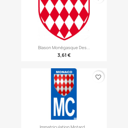
Blason Monégasque Des...
3,61 €
favorite_border
Immatriculation Motard...