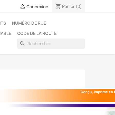
shopping_cart

Panier
(0)
Connexion
NTS
NUMÉRO DE RUE
SABLE
CODE DE LA ROUTE
search