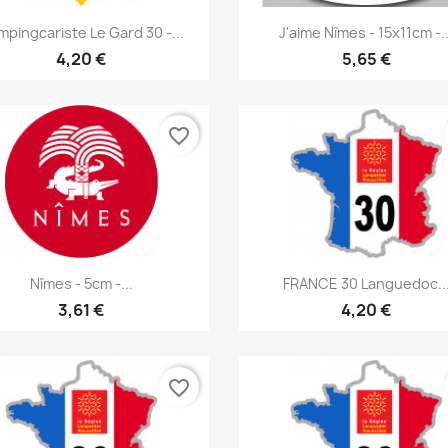
Aperçu rapide
Aperçu rapide


pingcariste Le Gard 30 -...
J'aime Nîmes - 15x11cm -..
4,20 €
5,65 €
favorite_border
Aperçu rapide
Aperçu rapide


Nîmes - 5cm -...
FRANCE 30 Languedoc..
3,61 €
4,20 €
favorite_border