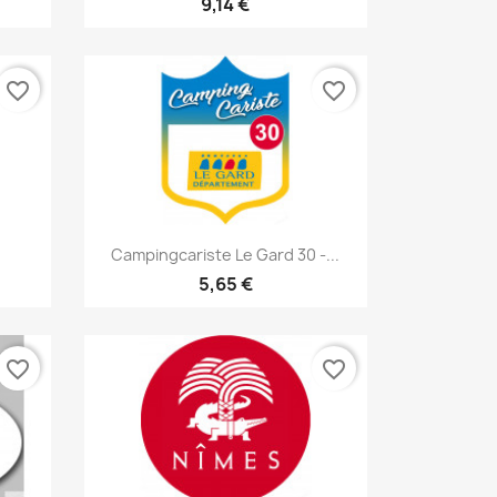
9,14 €
favorite_border
favorite_border
Aperçu rapide

Campingcariste Le Gard 30 -...
5,65 €
favorite_border
favorite_border