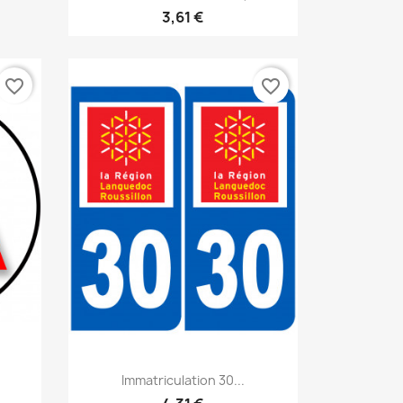
3,61 €
favorite_border
favorite_border
Aperçu rapide

Immatriculation 30...