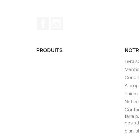
Facebook
Instagram
PRODUITS
NOTR
Livrai
Mentio
Condit
A pro
Paieme
Notice
Contac
faire 
nos st
plan-s