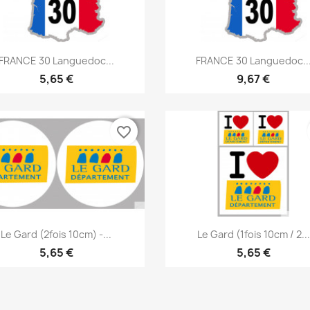
Aperçu rapide
Aperçu rapide


FRANCE 30 Languedoc...
FRANCE 30 Languedoc..
5,65 €
9,67 €
favorite_border
Aperçu rapide
Aperçu rapide


Le Gard (2fois 10cm) -...
Le Gard (1fois 10cm / 2...
5,65 €
5,65 €