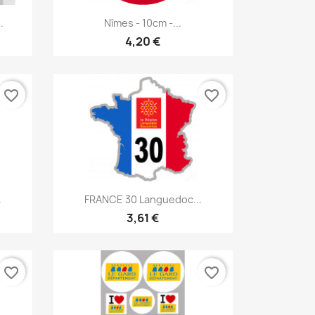
Aperçu rapide

.
Nîmes - 10cm -...
4,20 €
favorite_border
favorite_border
Aperçu rapide

.
FRANCE 30 Languedoc...
3,61 €
favorite_border
favorite_border