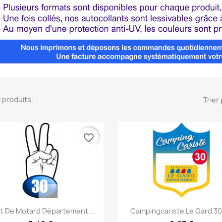
22 produits.
Trier 
favorite_border
Aperçu rapide
Aperçu rapide


ut De Motard Département...
Campingcariste Le Gard 30 