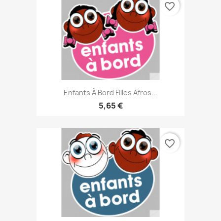
favorite_border
Enfants À Bord Filles Afros...
5,65 €
favorite_border