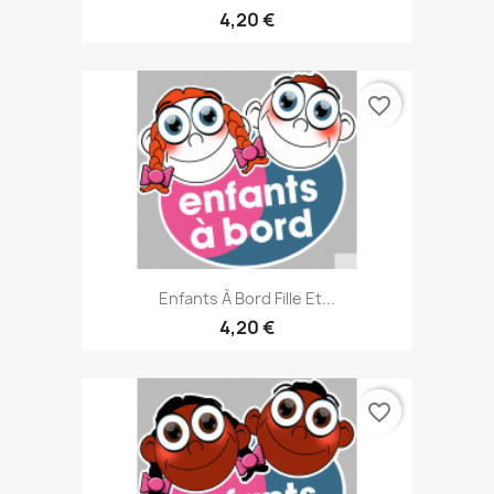
4,20 €
favorite_border
Enfants À Bord Fille Et...
4,20 €
favorite_border