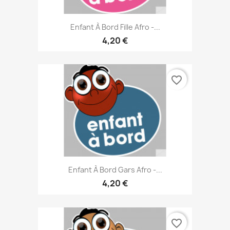
Enfant À Bord Fille Afro -...
4,20 €
favorite_border
Enfant À Bord Gars Afro -...
4,20 €
favorite_border