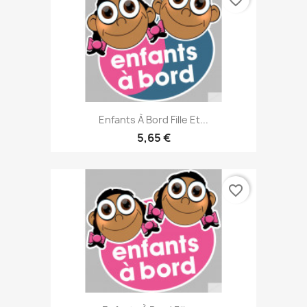
Enfants À Bord Fille Et...
5,65 €
favorite_border