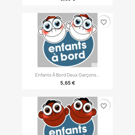
favorite_border
Enfants À Bord Deux Garçons...
5,65 €
favorite_border