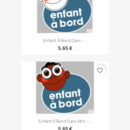
Enfant À Bord Gars -...
5,65 €
favorite_border
Enfant À Bord Gars Afro -...
5,65 €