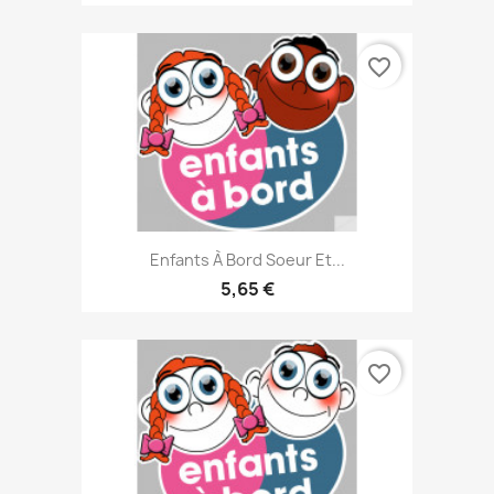
favorite_border
Enfants À Bord Soeur Et...
5,65 €
favorite_border