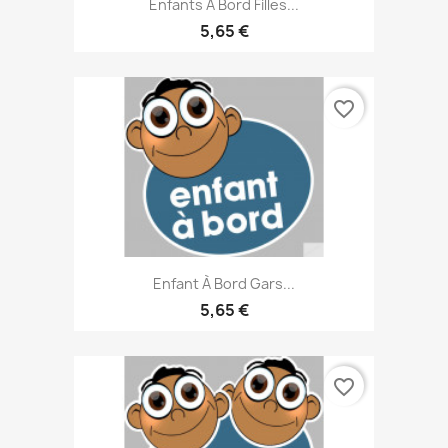
Enfants À Bord Filles...
5,65 €
favorite_border
Enfant À Bord Gars...
5,65 €
favorite_border