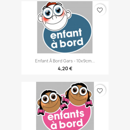
favorite_border
Enfant À Bord Gars - 10x9cm...
4,20 €
favorite_border