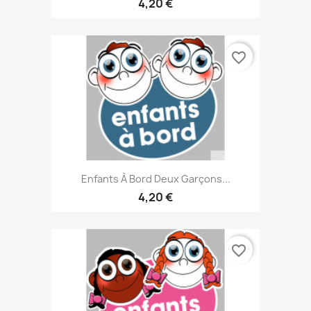
4,20 €
favorite_border
Enfants À Bord Deux Garçons...
4,20 €
favorite_border