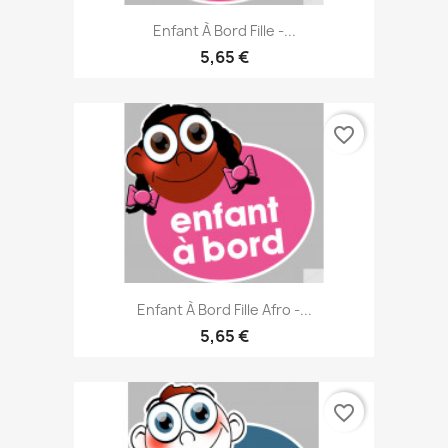
Enfant À Bord Fille -...
5,65 €
favorite_border
Enfant À Bord Fille Afro -...
5,65 €
favorite_border