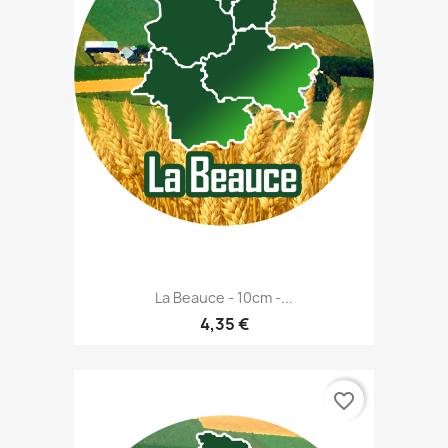
La Beauce - 10cm -...
4,35 €
favorite_border