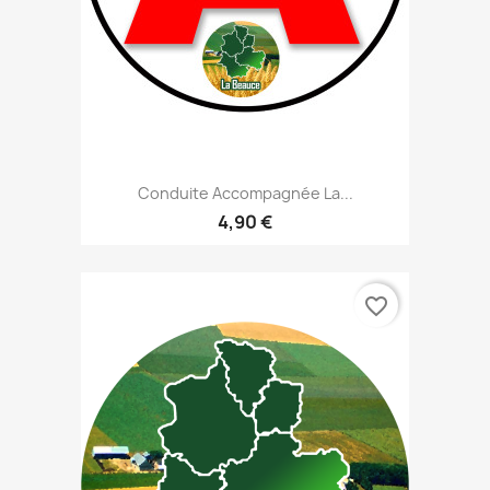
Conduite Accompagnée La...
4,90 €
favorite_border