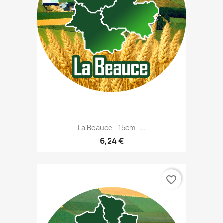
La Beauce - 15cm -...
6,24 €
favorite_border