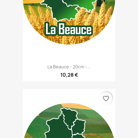
La Beauce - 20cm -...
10,28 €
favorite_border