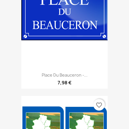
Place Du Beauceron -...
7,98 €
favorite_border