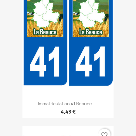
Immatriculation 41 Beauce -...
4,43 €
favorite_border