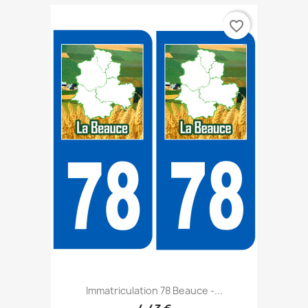
favorite_border
Immatriculation 78 Beauce -...