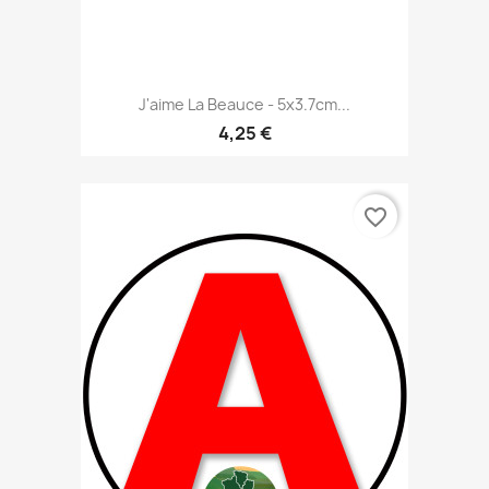
J'aime La Beauce - 5x3.7cm...
4,25 €
favorite_border