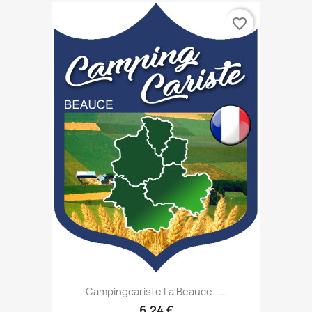
favorite_border
Campingcariste La Beauce -...
6,24 €