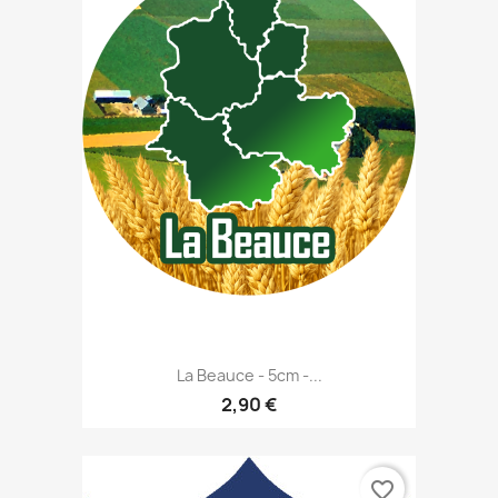
La Beauce - 5cm -...
2,90 €
favorite_border