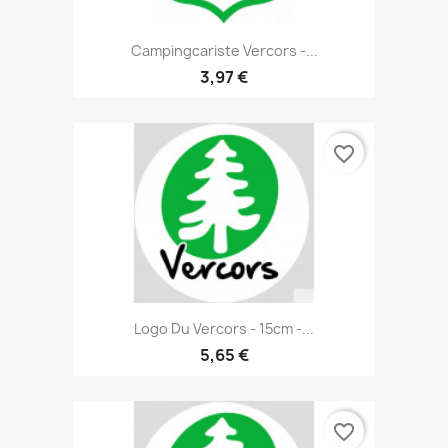
Campingcariste Vercors -...
3,97 €
favorite_border
Logo Du Vercors - 15cm -...
5,65 €
favorite_border