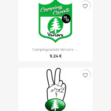
favorite_border
Campingcariste Vercors -...
9,24 €
favorite_border