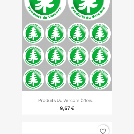
Produits Du Vercors (2fois...
9,67 €
favorite_border