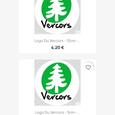
Logo Du Vercors - 10cm -...
4,20 €
favorite_border
Logo Du Vercors - 5cm -...