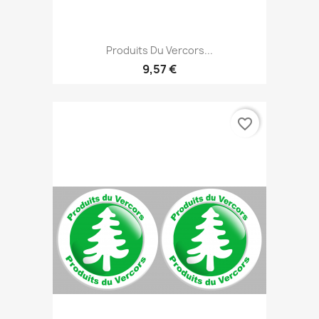
Produits Du Vercors...
9,57 €
favorite_border