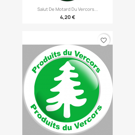
Salut De Motard Du Vercors...
4,20 €
favorite_border