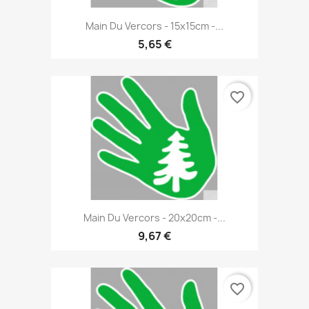
Main Du Vercors - 15x15cm -...
5,65 €
favorite_border
Main Du Vercors - 20x20cm -...
9,67 €
favorite_border