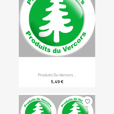
Produits Du Vercors...
5,49 €
favorite_border