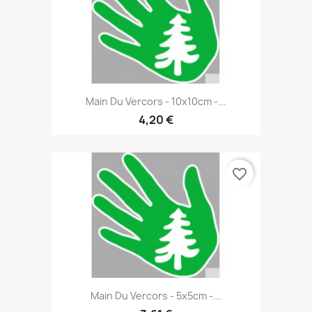
Main Du Vercors - 10x10cm -...
4,20 €
favorite_border
Main Du Vercors - 5x5cm -...