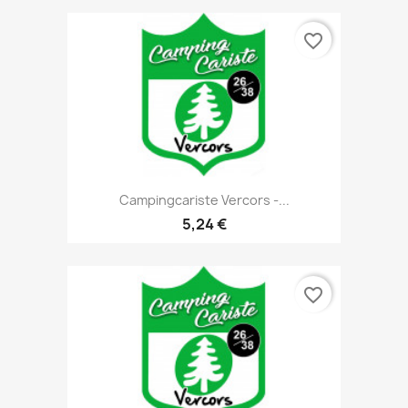
favorite_border
Campingcariste Vercors -...
5,24 €
favorite_border