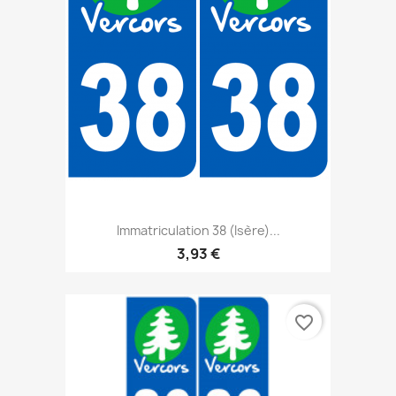
Immatriculation 38 (Isère)...
3,93 €
favorite_border