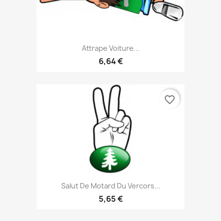
Attrape Voiture...
6,64 €
favorite_border
Salut De Motard Du Vercors...
5,65 €