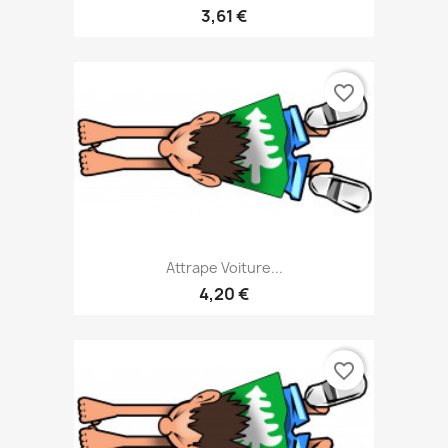
3,61 €
favorite_border
Attrape Voiture...
4,20 €
favorite_border