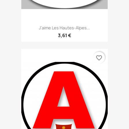
J'aime Les Hautes-Alpes...
3,61 €
favorite_border