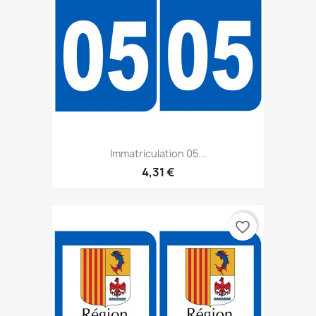
Immatriculation 05...
4,31 €
favorite_border