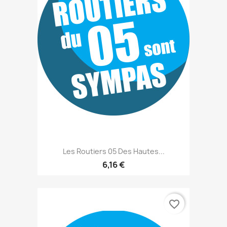
Les Routiers 05 Des Hautes...
6,16 €
favorite_border