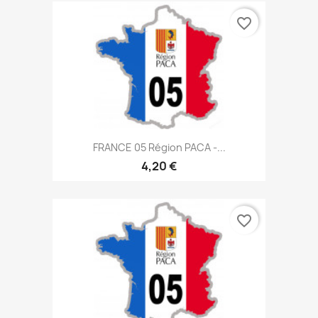
favorite_border
FRANCE 05 Région PACA -...
4,20 €
favorite_border