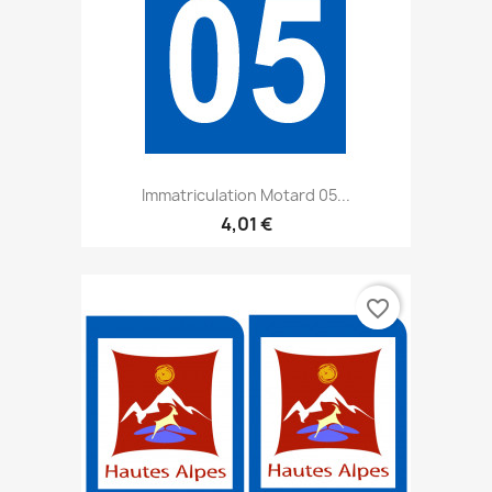
Immatriculation Motard 05...
4,01 €
favorite_border