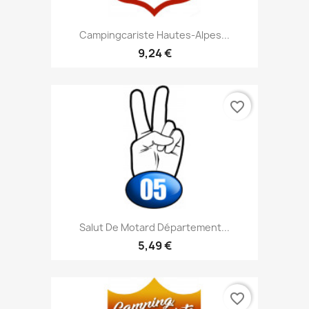
Campingcariste Hautes-Alpes...
9,24 €
favorite_border
Salut De Motard Département...
5,49 €
favorite_border