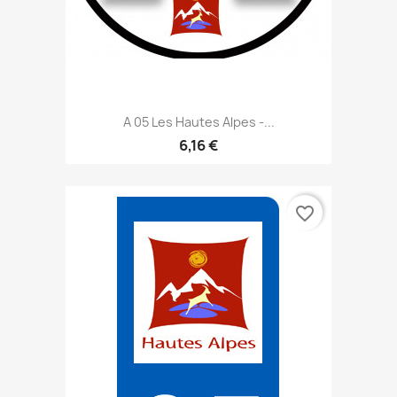
A 05 Les Hautes Alpes -...
6,16 €
favorite_border