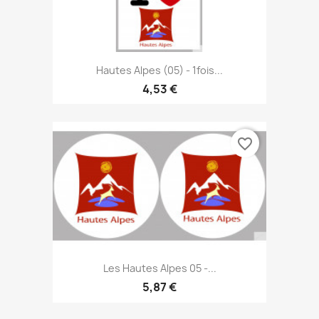
Hautes Alpes (05) - 1fois...
4,53 €
favorite_border
Les Hautes Alpes 05 -...
5,87 €