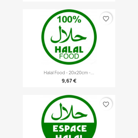
favorite_border
Halal Food - 20x20cm -...
9,67 €
favorite_border