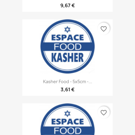
9,67 €
favorite_border
Kasher Food - 5x5cm -...
3,61 €
favorite_border