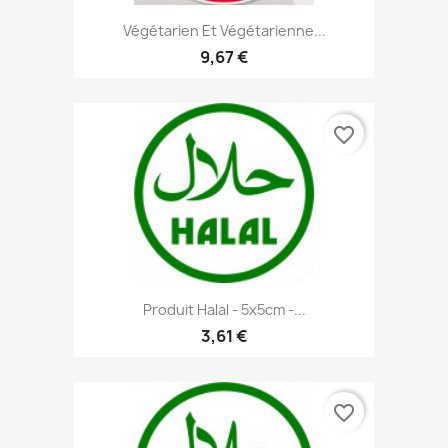
Végétarien Et Végétarienne...
9,67 €
favorite_border
Produit Halal - 5x5cm -...
3,61 €
favorite_border