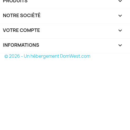
PRODUITS

NOTRE SOCIÉTÉ

VOTRE COMPTE

INFORMATIONS
keyboard_arrow_down
© 2026 - Un hébergement DomWest.com