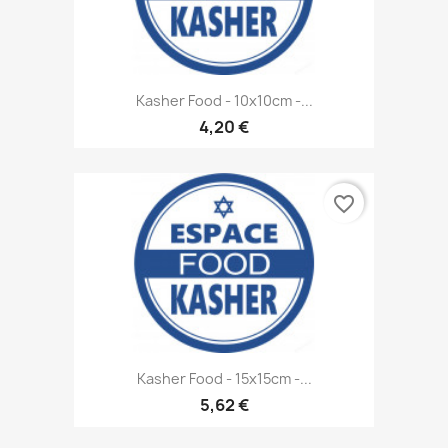
Kasher Food - 10x10cm -...
4,20 €
favorite_border
Kasher Food - 15x15cm -...
5,62 €