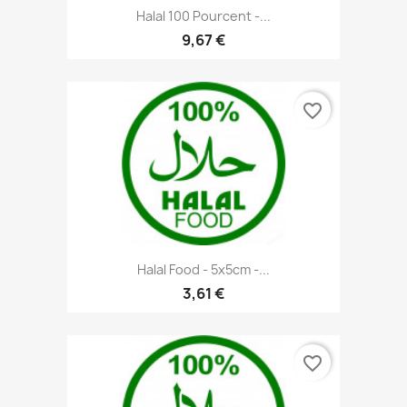
Halal 100 Pourcent -...
9,67 €
favorite_border
Halal Food - 5x5cm -...
3,61 €
favorite_border