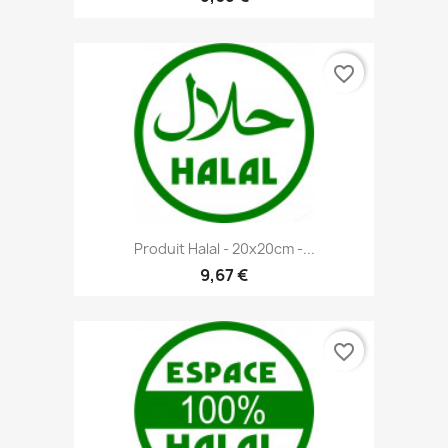
favorite_border
Produit Halal - 20x20cm -...
9,67 €
favorite_border