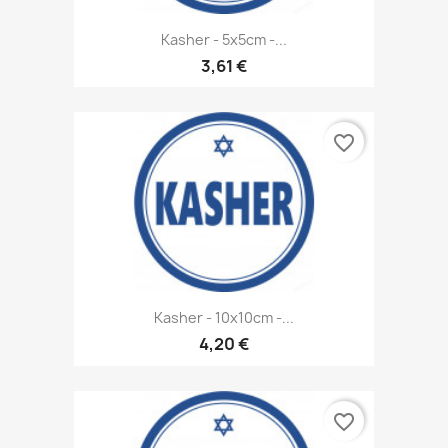
Kasher - 5x5cm -...
3,61 €
favorite_border
Kasher - 10x10cm -...
4,20 €
favorite_border