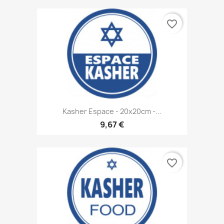
favorite_border
Kasher Espace - 20x20cm -...
9,67 €
favorite_border