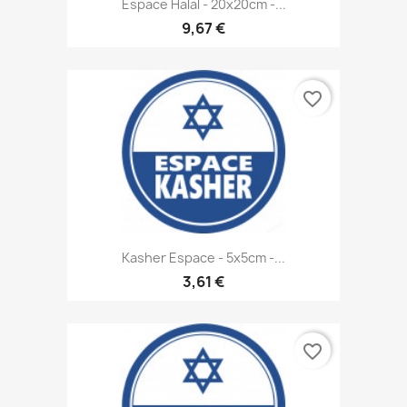
Espace Halal - 20x20cm -...
9,67 €
favorite_border
Kasher Espace - 5x5cm -...
3,61 €
favorite_border