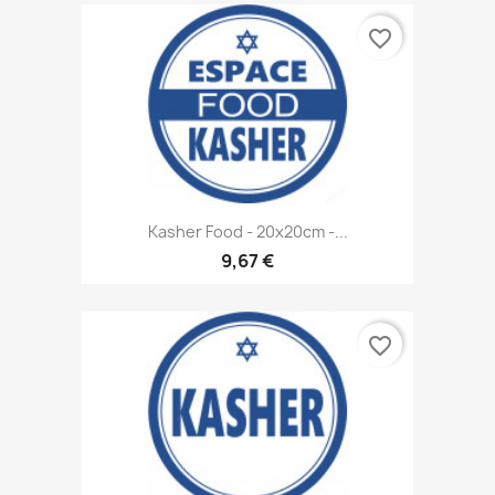
favorite_border
Kasher Food - 20x20cm -...
9,67 €
favorite_border