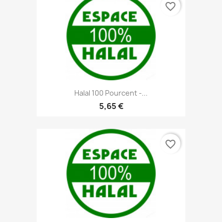
favorite_border
Halal 100 Pourcent -...
5,65 €
favorite_border