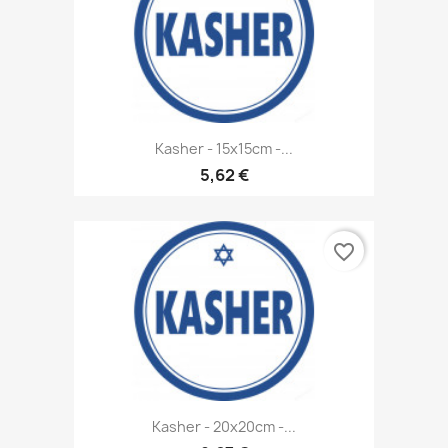
Kasher - 15x15cm -...
5,62 €
favorite_border
Kasher - 20x20cm -...