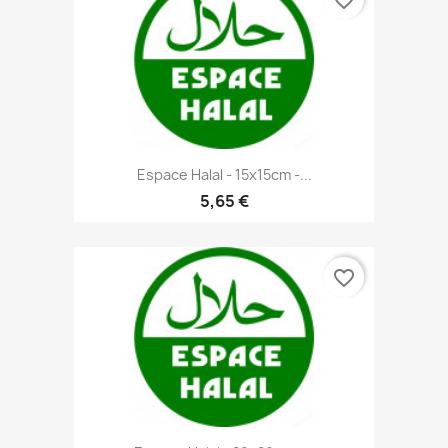
Espace Halal - 15x15cm -...
5,65 €
favorite_border