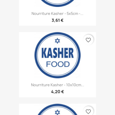
Nourriture Kasher - 5x5cm -...
3,61 €
favorite_border
Nourriture Kasher - 10x10cm...
4,20 €
favorite_border