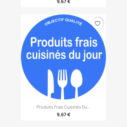
9,67 €
favorite_border
Produits Frais Cuisinés Du...
9,67 €