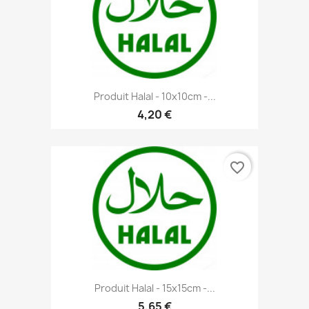
Produit Halal - 10x10cm -...
4,20 €
favorite_border
Produit Halal - 15x15cm -...
5,65 €