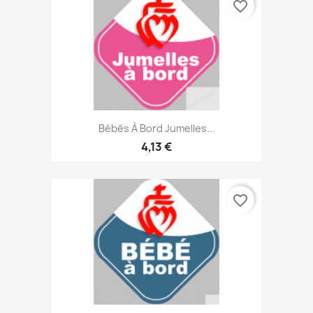
favorite_border
Bébés À Bord Jumelles...
4,13 €
favorite_border