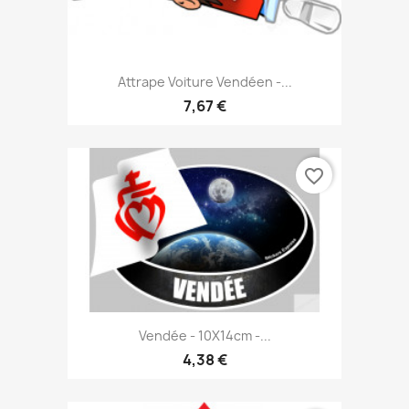
Attrape Voiture Vendéen -...
7,67 €
favorite_border
Vendée - 10X14cm -...
4,38 €