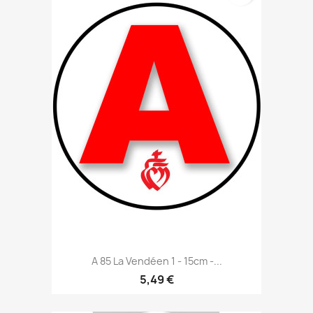
A 85 La Vendéen 1 - 15cm -...
5,49 €