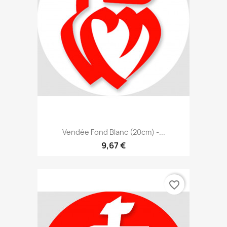
Vendée Fond Blanc (20cm) -...
9,67 €
favorite_border