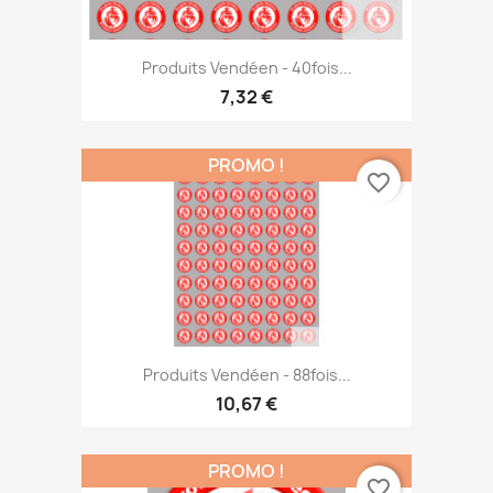
Produits Vendéen - 40fois...
7,32 €
PROMO !
favorite_border
Produits Vendéen - 88fois...
10,67 €
PROMO !
favorite_border