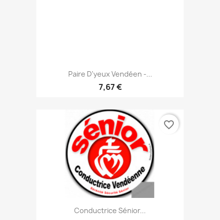
Paire D'yeux Vendéen -...
7,67 €
favorite_border
Conductrice Sénior...