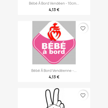
Bébé À Bord Vendéen - 10cm...
4,13 €
favorite_border
Bébé À Bord Vendéenne -...
4,13 €
favorite_border