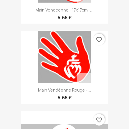
Main Vendéenne - 17x17cm -...
5,65 €
favorite_border
Main Vendéenne Rouge -...
5,65 €
favorite_border