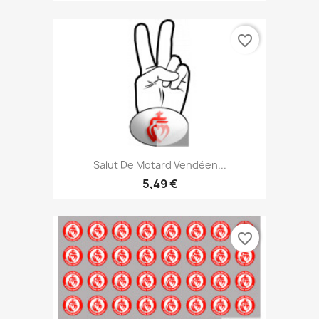
favorite_border
Salut De Motard Vendéen...
5,49 €
favorite_border