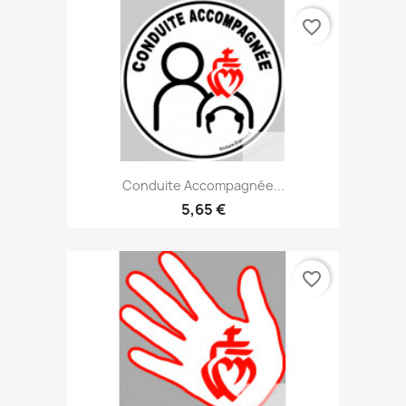
favorite_border
Conduite Accompagnée...
5,65 €
favorite_border