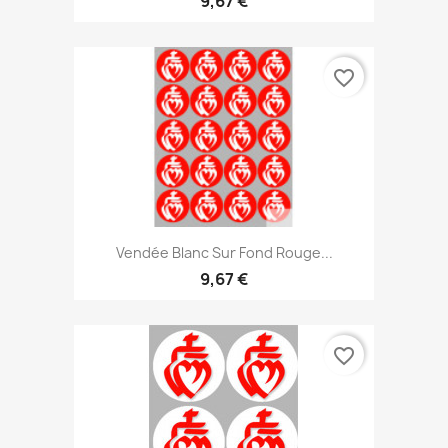
9,67 €
favorite_border
Vendée Blanc Sur Fond Rouge...
9,67 €
favorite_border