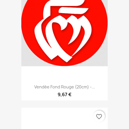
Vendée Fond Rouge (20cm) -...
9,67 €
favorite_border