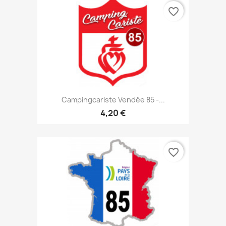
favorite_border
Campingcariste Vendée 85 -...
4,20 €
favorite_border