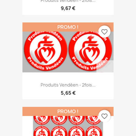
Produits Vendéen - 2fois...
9,67 €
PROMO !
favorite_border
Produits Vendéen - 2fois...
5,65 €
PROMO !
favorite_border