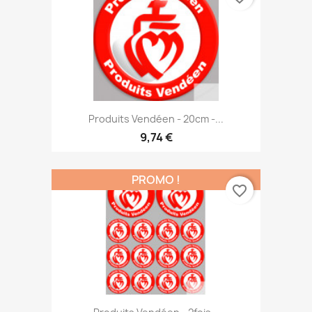
Produits Vendéen - 20cm -...
9,74 €
PROMO !
favorite_border