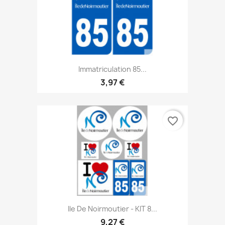
Immatriculation 85...
3,97 €
favorite_border
Ile De Noirmoutier - KIT 8...
9,27 €