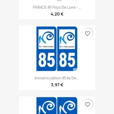
FRANCE 85 Pays De Loire -...
4,20 €
favorite_border
Immatriculation 85 Ile De...
3,97 €
favorite_border