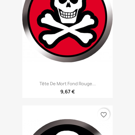
Tête De Mort Fond Rouge...
9,67 €
favorite_border