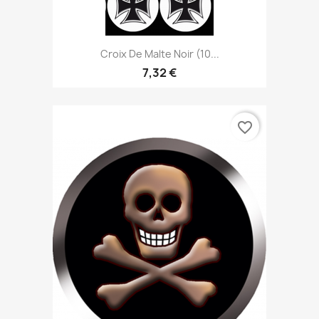
Croix De Malte Noir (10...
7,32 €
favorite_border