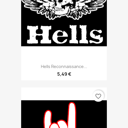
Hells Reconnaissance...
5,49 €
favorite_border