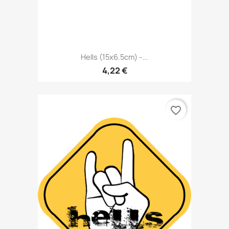
Hells (15x6.5cm) -...
4,22 €
favorite_border