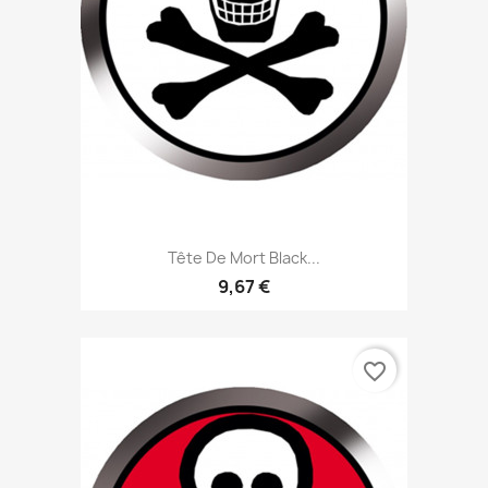
Tête De Mort Black...
9,67 €
favorite_border