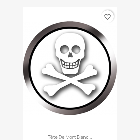
favorite_border
Tête De Mort Blanc...