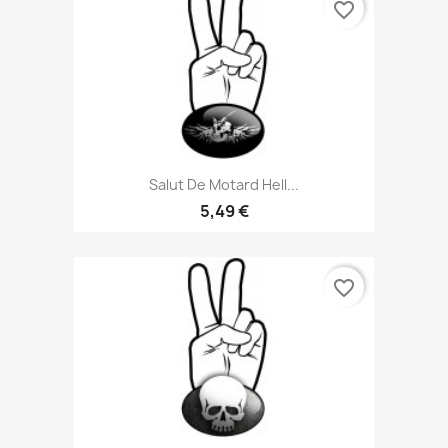
favorite_border
Salut De Motard Hell...
5,49 €
favorite_border