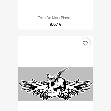
Tête De Mort Blanc...
9,67 €
favorite_border