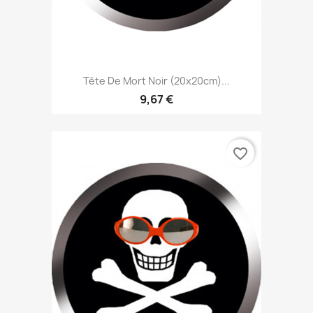
Tête De Mort Noir (20x20cm)...
9,67 €
favorite_border