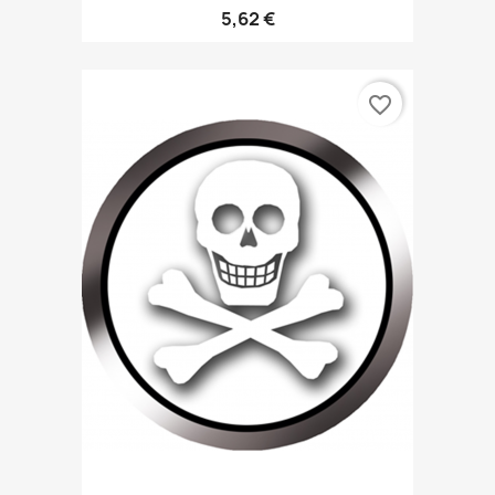
5,62 €
favorite_border