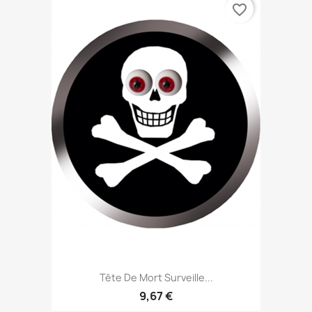
favorite_border
Tête De Mort Surveille...
9,67 €