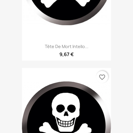
Tête De Mort Intello...
9,67 €
favorite_border