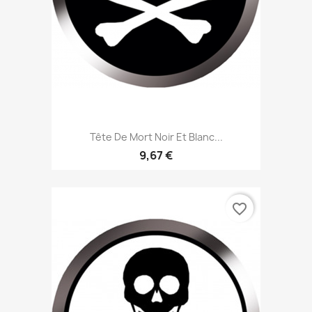
Tête De Mort Noir Et Blanc...
9,67 €
favorite_border