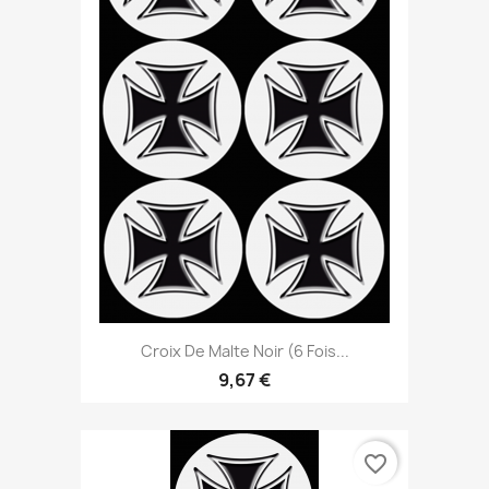
Croix De Malte Noir (6 Fois...
9,67 €
favorite_border