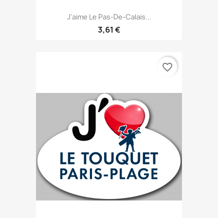
J'aime Le Pas-De-Calais...
3,61 €
favorite_border