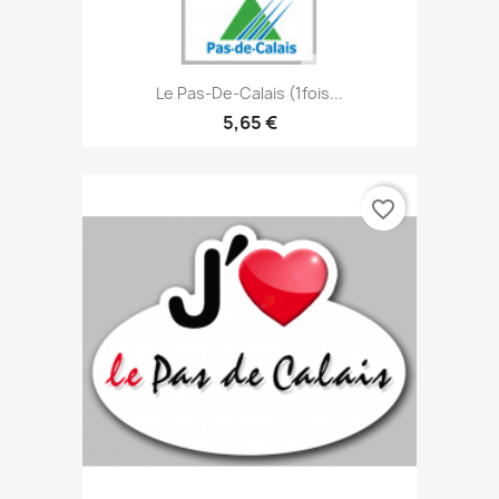
Le Pas-De-Calais (1fois...
5,65 €
favorite_border