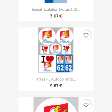
Immatriculation Motard 62...
3,67 €
favorite_border
Arras - 8 Autocollants...
9,67 €
favorite_border