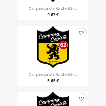
Campingcariste Flandre 62 -...
9,67 €
favorite_border
Campingcariste Flandre 62 -...
5,65 €
favorite_border