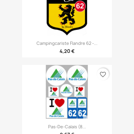
Campingcariste Flandre 62 -...
4,20 €
favorite_border
Pas-De-Calais (8...