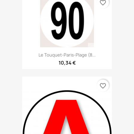
favorite_border
Le Touquet-Paris-Plage (8...
10,34 €
favorite_border