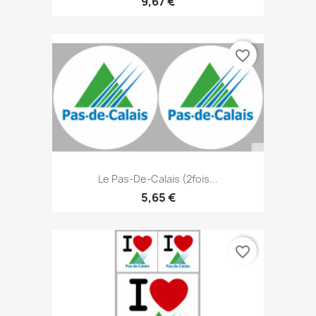
9,67 €
favorite_border
Le Pas-De-Calais (2fois...
5,65 €
favorite_border