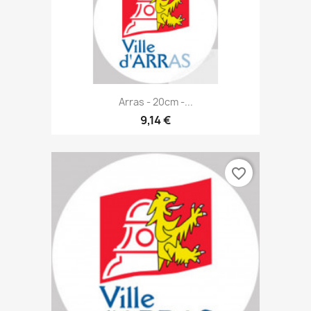
Arras - 20cm -...
9,14 €
favorite_border