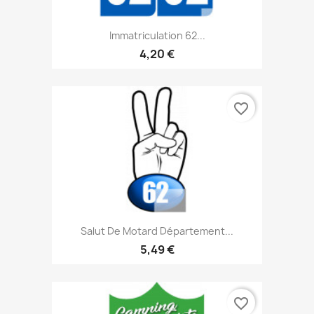
Immatriculation 62...
4,20 €
favorite_border
Salut De Motard Département...
5,49 €
favorite_border