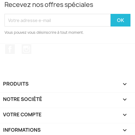
Recevez nos offres spéciales
Vous pouvez vous désinscrire à tout moment.
Facebook
Instagram
PRODUITS

NOTRE SOCIÉTÉ

VOTRE COMPTE

INFORMATIONS
keyboard_arrow_down