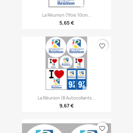
La Réunion (1fois 10cm...
5,65 €
favorite_border
La Réunion (8 Autocollants...
9,67 €
favorite_border