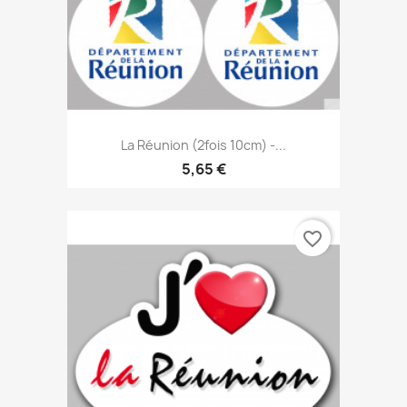
La Réunion (2fois 10cm) -...
5,65 €
favorite_border