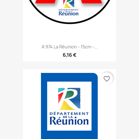
A 974 La Réunion - 15cm -...
6,16 €
favorite_border