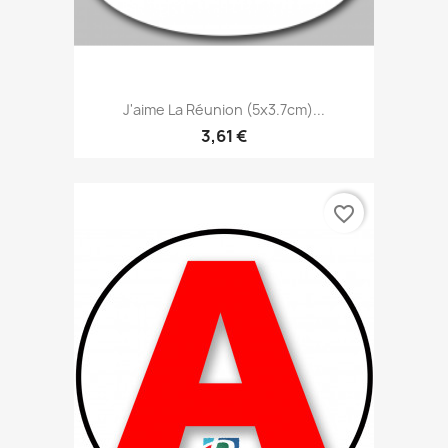
J'aime La Réunion (5x3.7cm)...
3,61 €
favorite_border