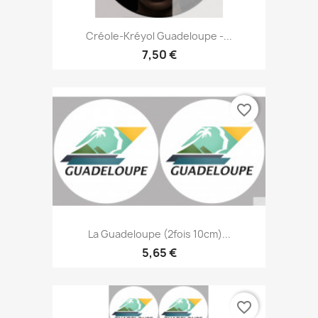
Créole-Kréyol Guadeloupe -...
7,50 €
favorite_border
La Guadeloupe (2fois 10cm)...
5,65 €
favorite_border