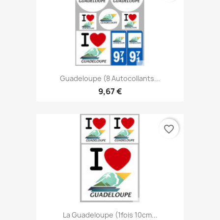
Guadeloupe (8 Autocollants...
9,67 €
favorite_border
La Guadeloupe (1fois 10cm...