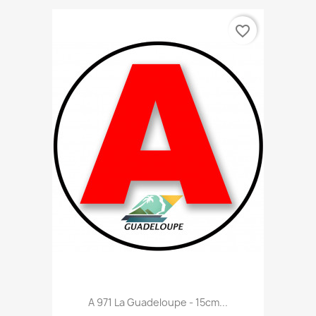
favorite_border
A 971 La Guadeloupe - 15cm...