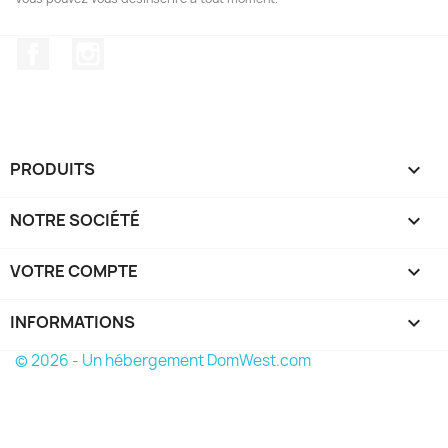
Facebook
Instagram
PRODUITS

NOTRE SOCIÉTÉ

VOTRE COMPTE

INFORMATIONS
keyboard_arrow_down
© 2026 - Un hébergement DomWest.com