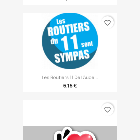
favorite_border
Les Routiers 11 De L'Aude...
6,16 €
favorite_border