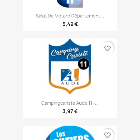
Salut De Motard Département...
5,49 €
favorite_border
Campingcariste Aude 11 -...
3,97 €
favorite_border