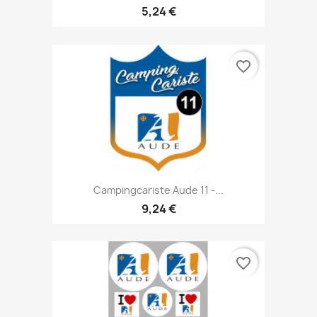
5,24 €
favorite_border
Campingcariste Aude 11 -...
9,24 €
favorite_border