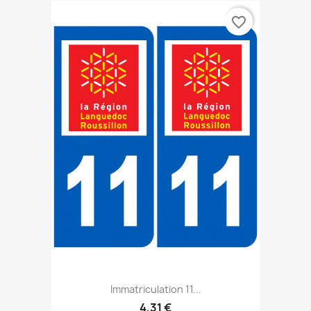
favorite_border
Immatriculation 11...
4,31 €