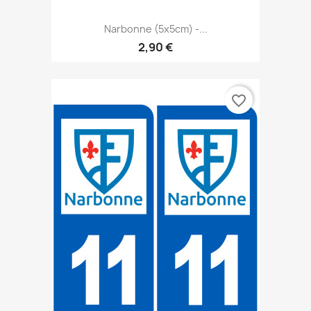
Narbonne (5x5cm) -...
2,90 €
favorite_border