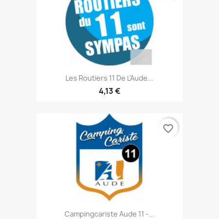
Les Routiers 11 De L'Aude...
4,13 €
favorite_border
Campingcariste Aude 11 -...