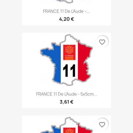
FRANCE 11 De L'Aude -...
4,20 €
favorite_border
FRANCE 11 De L'Aude - 5x5cm...
3,61 €
favorite_border