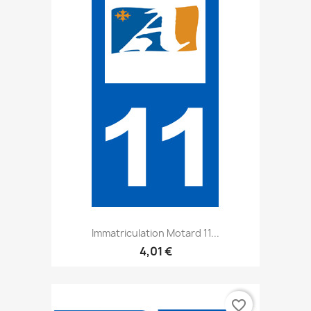
Immatriculation Motard 11...
4,01 €
favorite_border