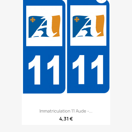
Immatriculation 11 Aude -...
4,31 €