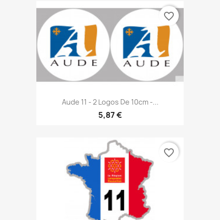
favorite_border
Aude 11 - 2 Logos De 10cm -...
5,87 €
favorite_border