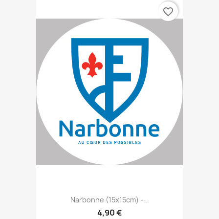
favorite_border
Narbonne (15x15cm) -...
4,90 €