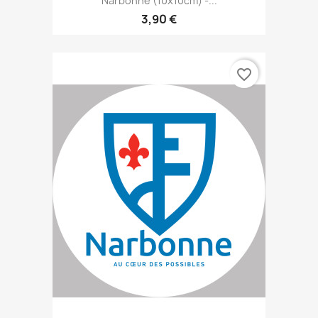
Narbonne (10x10cm) -...
3,90 €
favorite_border