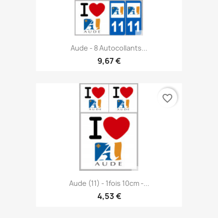
Aude - 8 Autocollants...
9,67 €
favorite_border
Aude (11) - 1fois 10cm -...
4,53 €