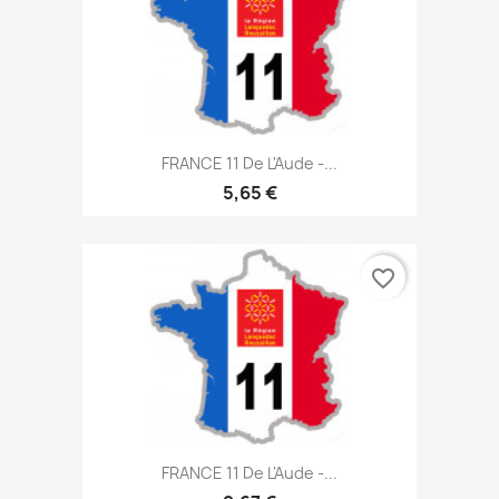
FRANCE 11 De L'Aude -...
5,65 €
favorite_border
FRANCE 11 De L'Aude -...