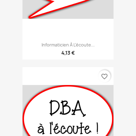
Informaticien À L'écoute...
4,13 €
favorite_border