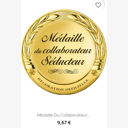
favorite_border
Médaille Du Collaborateur...
9,67 €