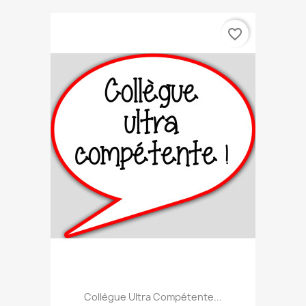
favorite_border
Collègue Ultra Compétente...