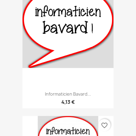
Informaticien Bavard...
4,13 €
favorite_border