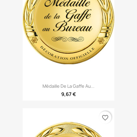
Médaille De La Gaffe Au...
9,67 €
favorite_border