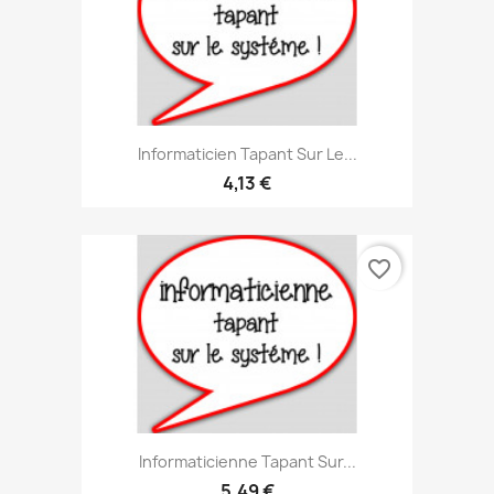
Informaticien Tapant Sur Le...
4,13 €
favorite_border
Informaticienne Tapant Sur...
5,49 €