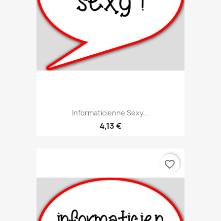
Informaticienne Sexy...
4,13 €
favorite_border