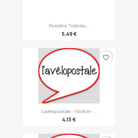
Postière Timbrée...
5,49 €
favorite_border
L'avélopostale - 10x9cm -...
4,13 €