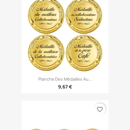
Planche Des Médailles Au...
9,67 €
favorite_border