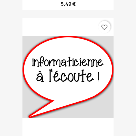
5,49 €
favorite_border