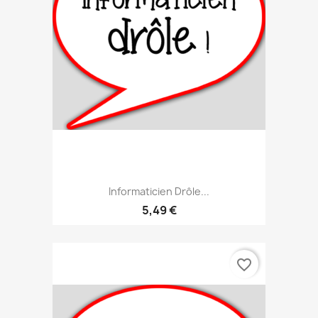
Informaticien Drôle...
5,49 €
favorite_border