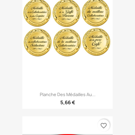
Planche Des Médailles Au...
5,66 €
favorite_border