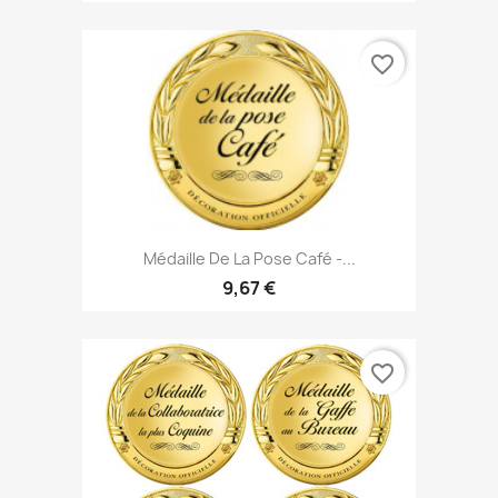
favorite_border
Médaille De La Pose Café -...
9,67 €
favorite_border