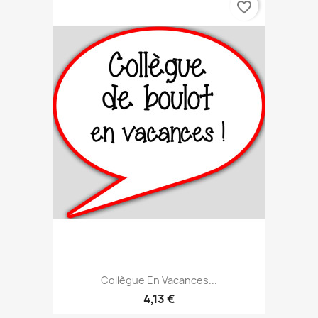
favorite_border
Collègue En Vacances...
4,13 €