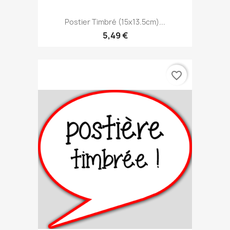
Postier Timbré (15x13.5cm)...
5,49 €
favorite_border