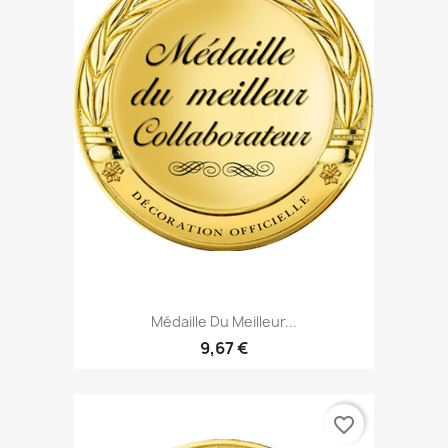
Médaille Du Meilleur...
9,67 €
favorite_border