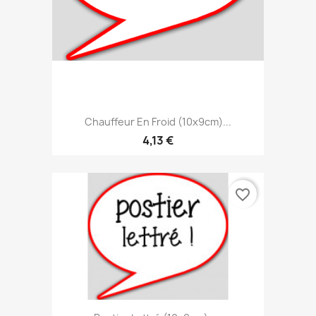
Chauffeur En Froid (10x9cm)...
4,13 €
favorite_border