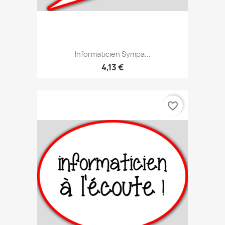
Informaticien Sympa...
4,13 €
favorite_border