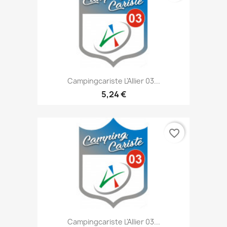
Campingcariste L'Allier 03...
5,24 €
favorite_border
Campingcariste L'Allier 03...