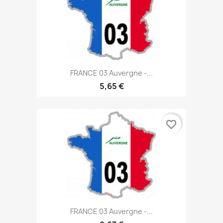
FRANCE 03 Auvergne -...
5,65 €
favorite_border
FRANCE 03 Auvergne -...