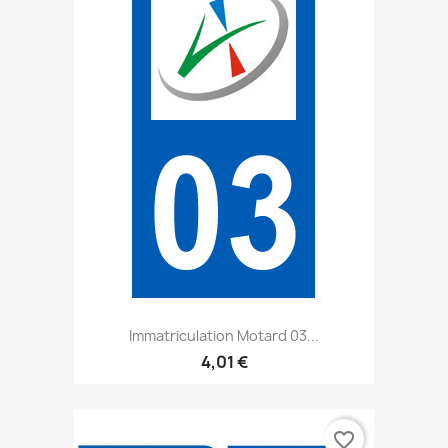
Immatriculation Motard 03...
4,01 €
favorite_border