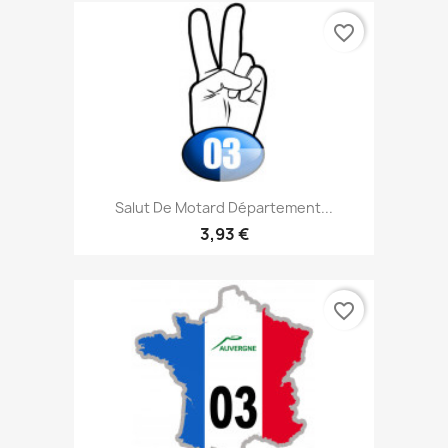
favorite_border
Salut De Motard Département...
3,93 €
favorite_border