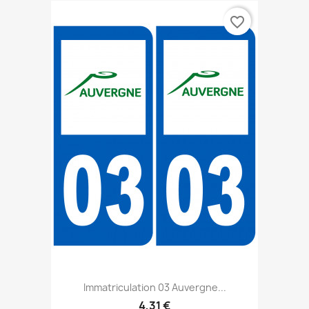
favorite_border
Immatriculation 03 Auvergne...
4,31 €