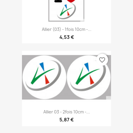
Allier (03) - 1fois 10cm -...
4,53 €
favorite_border
Allier 03 - 2fois 10cm -...
5,87 €