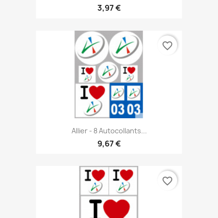
3,97 €
favorite_border
Allier - 8 Autocollants...
9,67 €
favorite_border