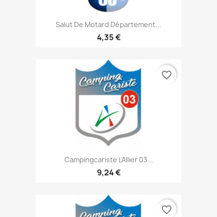
Salut De Motard Département...
4,35 €
favorite_border
Campingcariste L'Allier 03...
9,24 €
favorite_border