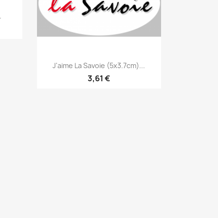
.
Aperçu rapide

J'aime La Savoie (5x3.7cm)...
3,61 €