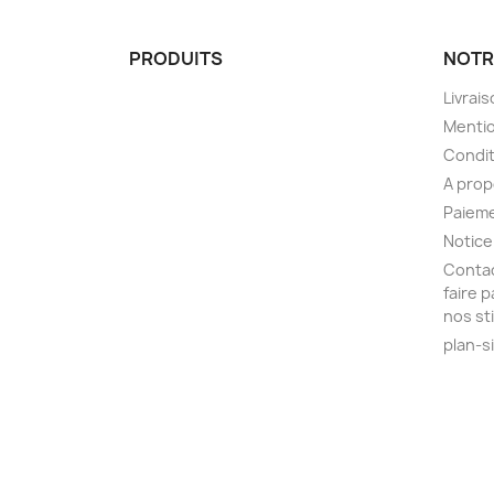
PRODUITS
NOTR
Livrai
Mentio
Condit
A pro
Paieme
Notice
Contac
faire 
nos st
plan-s