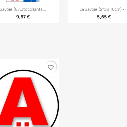
Aperçu rapide
Aperçu rapide


Savoie (8 Autocollants...
La Savoie (2fois 10cm) -..
9,67 €
5,65 €
favorite_border