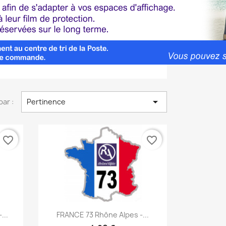

par :
Pertinence
favorite_border
favorite_border
Aperçu rapide

...
FRANCE 73 Rhône Alpes -...