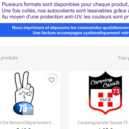
10 produits.
Trier 
favorite_border
Aperçu rapide
Aperçu rapide


ut De Motard Département...
Campingcariste Savoie 73 -