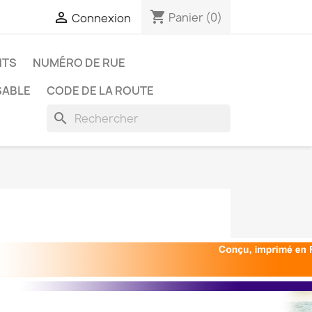
shopping_cart

Panier
(0)
Connexion
NTS
NUMÉRO DE RUE
SABLE
CODE DE LA ROUTE
search