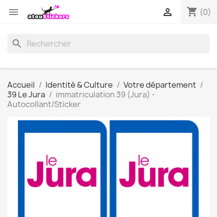
shopping_cart


(0)
search
Accueil
Identité & Culture
Votre département
39 Le Jura
immatriculation 39 (Jura) -
Autocollant/Sticker