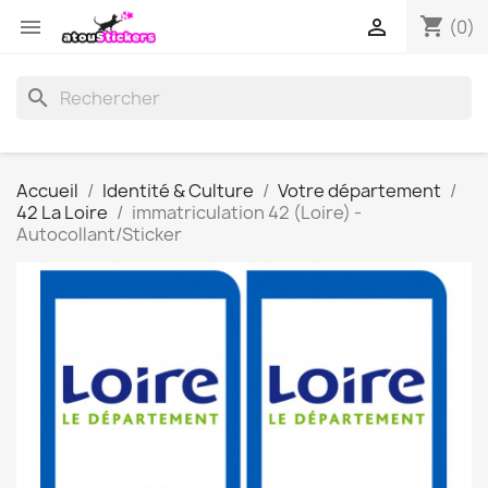
shopping_cart


(0)
search
Accueil
Identité & Culture
Votre département
42 La Loire
immatriculation 42 (Loire) -
Autocollant/Sticker