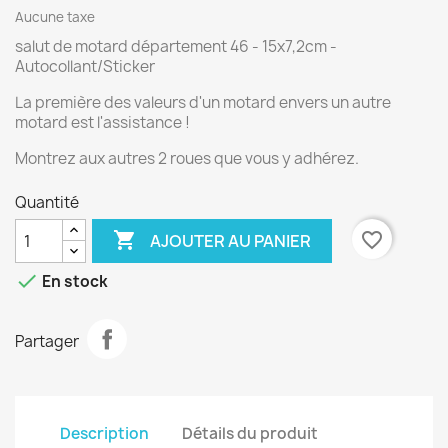
Aucune taxe
salut de motard département 46 - 15x7,2cm -
Autocollant/Sticker
La première des valeurs d'un motard envers un autre
motard est l'assistance !
Montrez aux autres 2 roues que vous y adhérez.
Quantité

favorite_border
AJOUTER AU PANIER

En stock
Partager
Description
Détails du produit