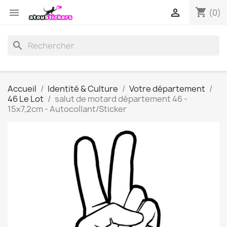
shopping_cart


(0)
search
Accueil
Identité & Culture
Votre département
46 Le Lot
salut de motard département 46 -
15x7,2cm - Autocollant/Sticker