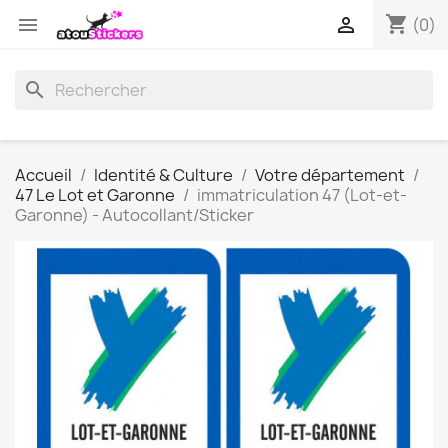
shopping_cart


(0)
search
Accueil
Identité & Culture
Votre département
47 Le Lot et Garonne
immatriculation 47 (Lot-et-
Garonne) - Autocollant/Sticker