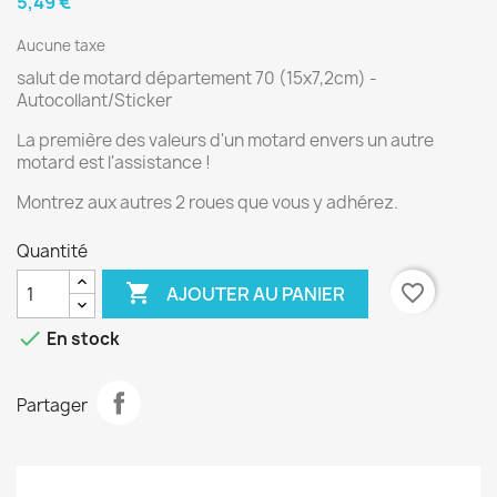
5,49 €
Aucune taxe
salut de motard département 70 (15x7,2cm) -
Autocollant/Sticker
La première des valeurs d'un motard envers un autre
motard est l'assistance !
Montrez aux autres 2 roues que vous y adhérez.
Quantité

favorite_border
AJOUTER AU PANIER

En stock
Partager