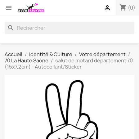
shopping_cart


(0)
search
Accueil
Identité & Culture
Votre département
70 La Haute Saône
salut de motard département 70
(15x7,2cm) - Autocollant/Sticker