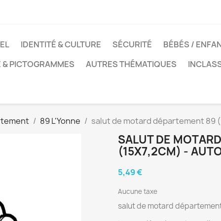
EL
IDENTITÉ & CULTURE
SÉCURITÉ
BÉBÉS / ENFA
E & PICTOGRAMMES
AUTRES THÉMATIQUES
INCLAS
rtement
89 L'Yonne
salut de motard département 89 (
SALUT DE MOTARD
(15X7,2CM) - AU
5,49 €
Aucune taxe
salut de motard département 