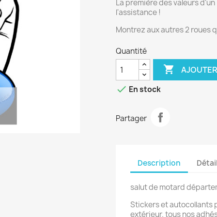
La première des valeurs d'un
l'assistance !
Montrez aux autres 2 roues 
Quantité

AJOUTER

En stock
Partager
Description
Détai
salut de motard départem
Stickers et autocollants 
extérieur. tous nos adhési