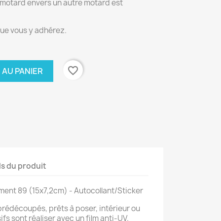
 motard envers un autre motard est
que vous y adhérez.
favorite_border
 AU PANIER
ls du produit
ent 89 (15x7,2cm) - Autocollant/Sticker
prédécoupés, prêts à poser, intérieur ou
fs sont réaliser avec un film anti-UV.