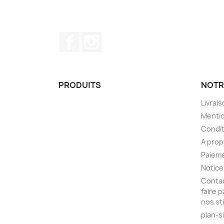
Facebook
Instagram
PRODUITS
NOTR
Livrai
Mentio
Condit
A pro
Paieme
Notice
Contac
faire 
nos st
plan-s