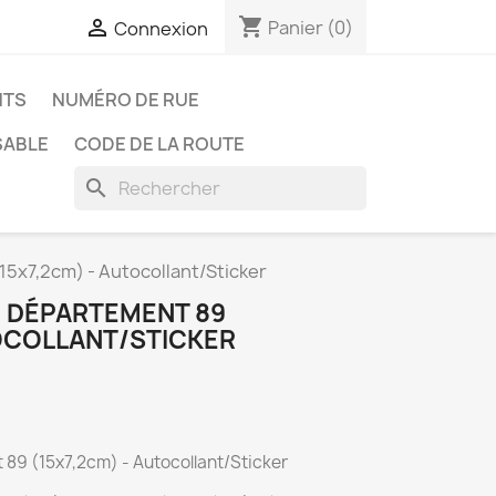
shopping_cart

Panier
(0)
Connexion
NTS
NUMÉRO DE RUE
SABLE
CODE DE LA ROUTE
search
15x7,2cm) - Autocollant/Sticker
 DÉPARTEMENT 89
TOCOLLANT/STICKER
89 (15x7,2cm) - Autocollant/Sticker