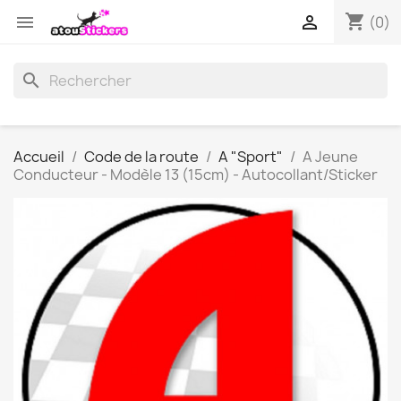
shopping_cart


(0)
search
Accueil
Code de la route
A "Sport"
A Jeune
Conducteur - Modèle 13 (15cm) - Autocollant/Sticker