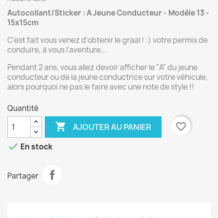
Autocollant/Sticker : A Jeune Conducteur - Modèle 13 -
15x15cm
C'est fait vous venez d'obtenir le graal ! :) votre permis de
conduire, à vous l'aventure...
Pendant 2 ans, vous allez devoir afficher le "A" du jeune
conducteur ou de la jeune conductrice sur votre véhicule,
alors pourquoi ne pas le faire avec une note de style !!
Quantité

favorite_border
AJOUTER AU PANIER

En stock
Partager