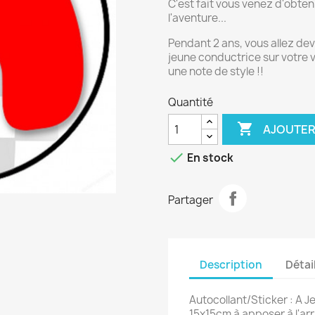
C'est fait vous venez d'obteni
l'aventure...
Pendant 2 ans, vous allez dev
jeune conductrice sur votre v
une note de style !!
Quantité

AJOUTER

En stock
Partager
Description
Détai
Autocollant/Sticker : A 
15x15cm à apposer à l'arr