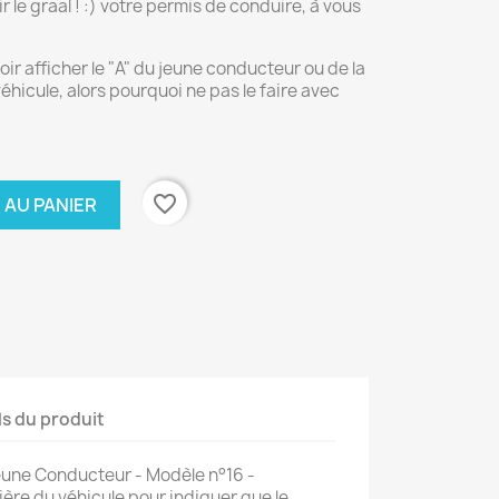
r le graal ! :) votre permis de conduire, à vous
oir afficher le "A" du jeune conducteur ou de la
éhicule, alors pourquoi ne pas le faire avec
favorite_border
 AU PANIER
ls du produit
Jeune Conducteur - Modèle n°16 -
ière du véhicule pour indiquer que le