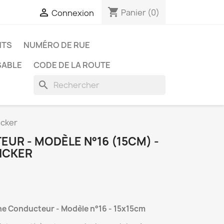
shopping_cart

Panier
(0)
Connexion
NTS
NUMÉRO DE RUE
SABLE
CODE DE LA ROUTE
search
icker
UR - MODÈLE N°16 (15CM) -
ICKER
une Conducteur - Modèle n°16 - 15x15cm