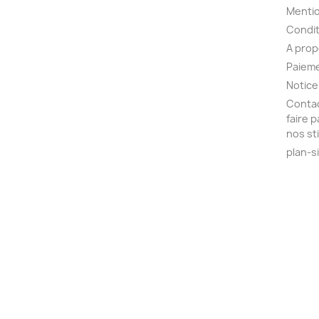
Mentio
Condit
A pro
Paieme
Notice
Contac
faire 
nos st
plan-s