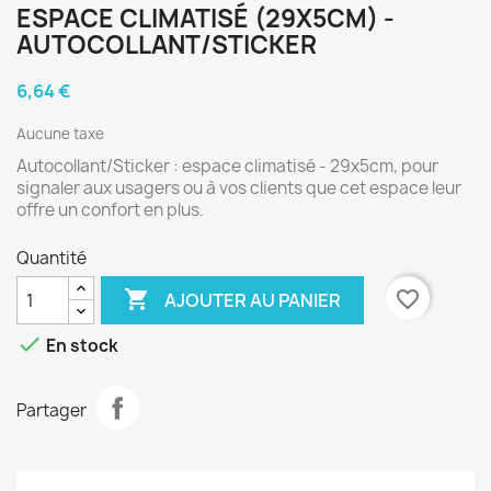
ESPACE CLIMATISÉ (29X5CM) -
AUTOCOLLANT/STICKER
6,64 €
Aucune taxe
Autocollant/Sticker : espace climatisé - 29x5cm, pour
signaler aux usagers ou à vos clients que cet espace leur
offre un confort en plus.
Quantité

favorite_border
AJOUTER AU PANIER

En stock
Partager