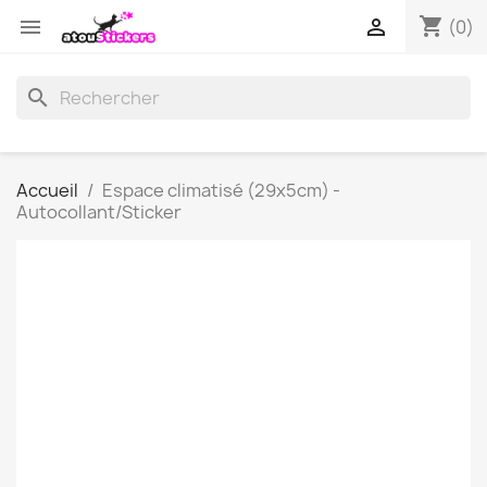
shopping_cart


(0)
search
Accueil
Espace climatisé (29x5cm) -
Autocollant/Sticker