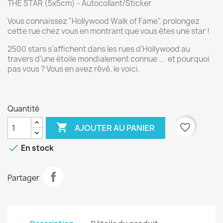
THE STAR (5x5cm) - Autocollant/Sticker
Vous connaissez "Hollywood Walk of Fame", prolongez
cette rue chez vous en montrant que vous êtes une star !
2500 stars s'affichent dans les rues d'Hollywood au
travers d'une étoile mondialement connue ... et pourquoi
pas vous ? Vous en avez rêvé, le voici.
Quantité

favorite_border
AJOUTER AU PANIER

En stock
Partager