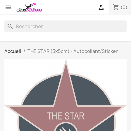
shopping_cart


(0)
search
Accueil
THE STAR (5x5cm) - Autocollant/Sticker