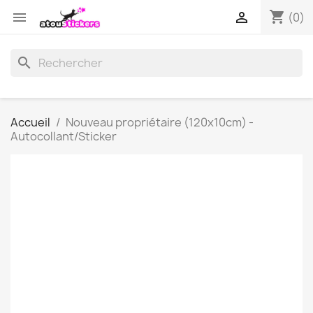
shopping_cart


(0)
search
Accueil
Nouveau propriétaire (120x10cm) -
Autocollant/Sticker