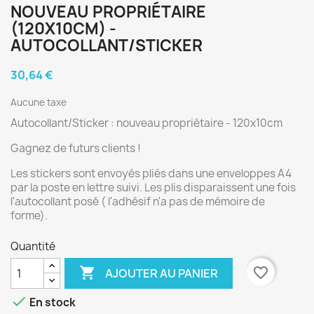
NOUVEAU PROPRIÉTAIRE
(120X10CM) -
AUTOCOLLANT/STICKER
30,64 €
Aucune taxe
Autocollant/Sticker : nouveau propriétaire - 120x10cm
Gagnez de futurs clients !
Les stickers sont envoyés pliés dans une enveloppes A4
par la poste en lettre suivi. Les plis disparaissent une fois
l'autocollant posé ( l'adhésif n'a pas de mémoire de
forme).
Quantité

favorite_border
AJOUTER AU PANIER

En stock