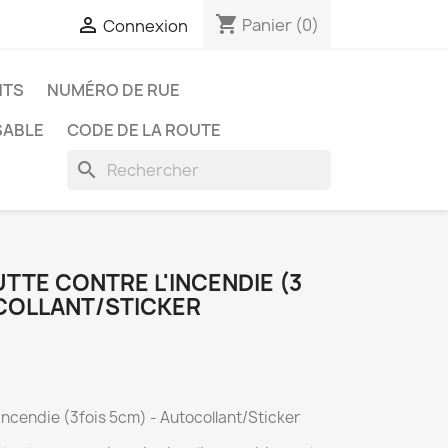
shopping_cart

Panier
(0)
Connexion
NTS
NUMÉRO DE RUE
SABLE
CODE DE LA ROUTE
search
TTE CONTRE L'INCENDIE (3
OCOLLANT/STICKER
incendie (3fois 5cm) - Autocollant/Sticker