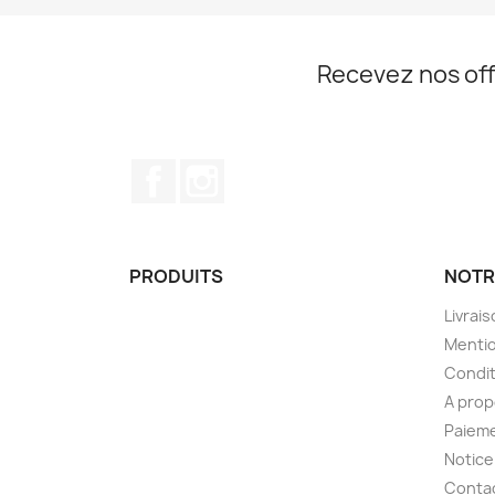
Recevez nos off
Facebook
Instagram
PRODUITS
NOTR
Livrai
Mentio
Condit
A pro
Paieme
Notice
Contac