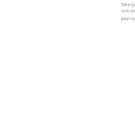
faire 
nos st
plan-s