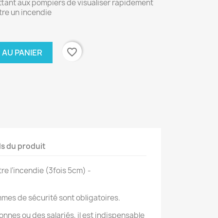
ttant aux pompiers de visualiser rapidement
tre un incendie
favorite_border
 AU PANIER
ls du produit
re l’incendie (3fois 5cm) -
mes de sécurité sont obligatoires.
onnes ou des salariés, il est indispensable