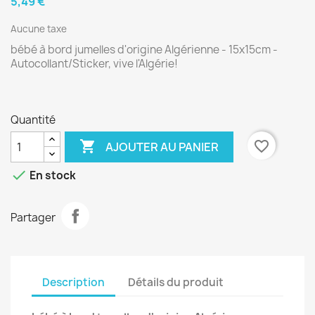
5,49 €
Aucune taxe
bébé à bord jumelles d'origine Algérienne - 15x15cm -
Autocollant/Sticker, vive l'Algérie!
Quantité

favorite_border
AJOUTER AU PANIER

En stock
Partager
Description
Détails du produit