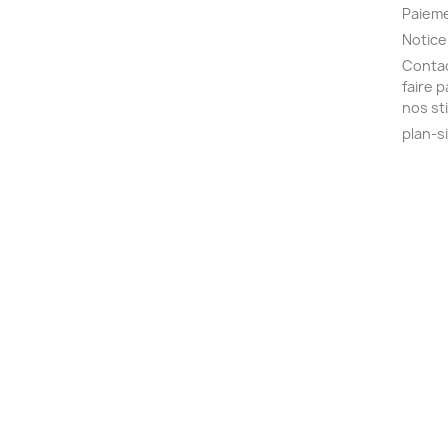
Paieme
Notice
Contac
faire 
nos st
plan-s