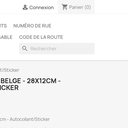
shopping_cart

Panier
(0)
Connexion
NTS
NUMÉRO DE RUE
SABLE
CODE DE LA ROUTE
search
t/Sticker
BELGE - 28X12CM -
ICKER
2cm - Autocollant/Sticker