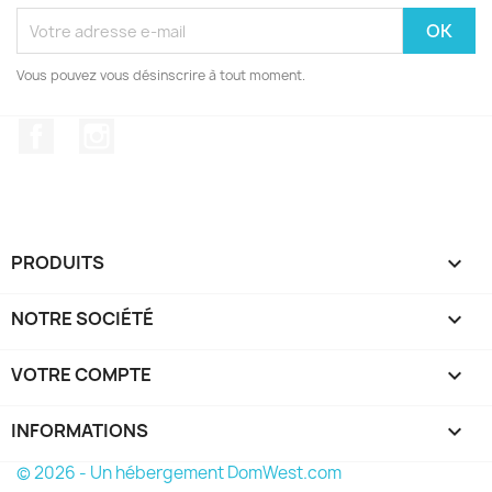
Vous pouvez vous désinscrire à tout moment.
Facebook
Instagram
PRODUITS

NOTRE SOCIÉTÉ

VOTRE COMPTE

INFORMATIONS
keyboard_arrow_down
© 2026 - Un hébergement DomWest.com