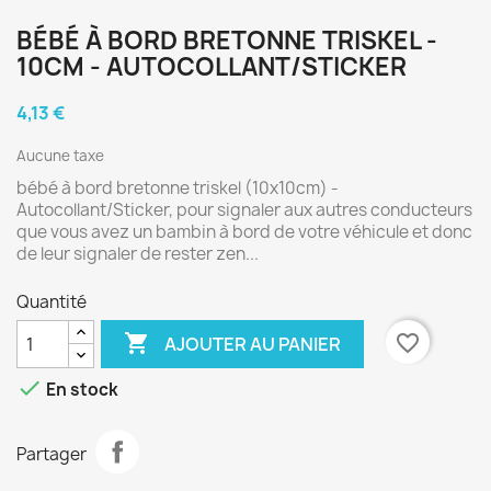
BÉBÉ À BORD BRETONNE TRISKEL -
10CM - AUTOCOLLANT/STICKER
4,13 €
Aucune taxe
bébé à bord bretonne triskel (10x10cm) -
Autocollant/Sticker, pour signaler aux autres conducteurs
que vous avez un bambin à bord de votre véhicule et donc
de leur signaler de rester zen...
Quantité

favorite_border
AJOUTER AU PANIER

En stock
Partager