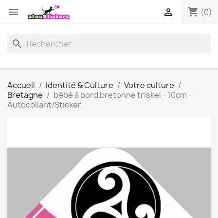
shopping_cart


(0)
search
Accueil
Identité & Culture
Votre culture
Bretagne
bébé à bord bretonne triskel - 10cm -
Autocollant/Sticker