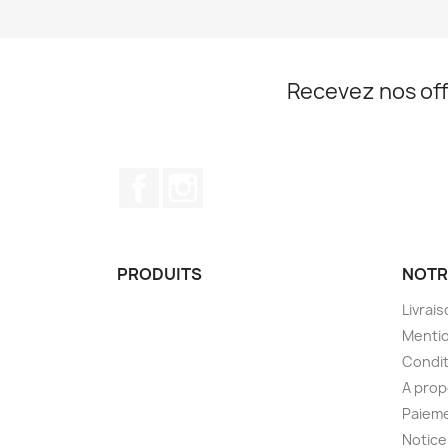
Recevez nos off
Facebook
Instagram
PRODUITS
NOTR
Livrai
Mentio
Condit
A pro
Paieme
Notice