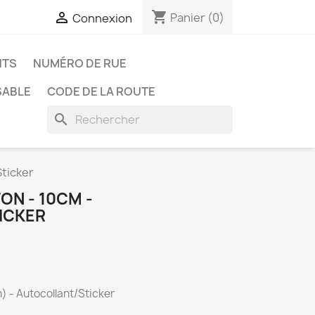
shopping_cart

Panier
(0)
Connexion
NTS
NUMÉRO DE RUE
SABLE
CODE DE LA ROUTE
search
Sticker
ON - 10CM -
ICKER
 - Autocollant/Sticker