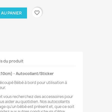
favorite_border
 AU PANIER
ls du produit
x10cm) - Autocollant/Sticker
écoupé Bébé à bord pour utilisation à
eur.
 et vous recherchez des accessoires pour
vous aider au quotidien. Nos autocollants
age qu'un bébé est présent et, que ce soit
andez aux autres conducteurs d'être