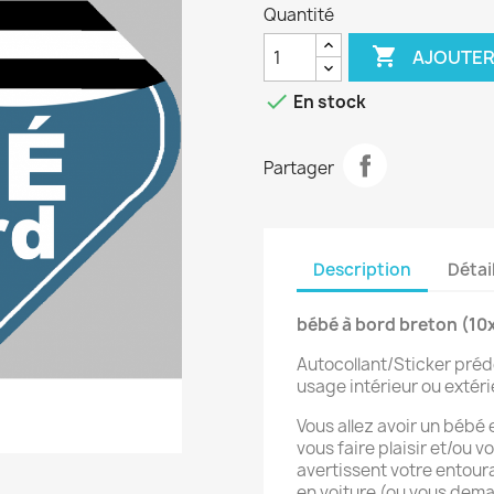
Quantité

AJOUTER

En stock
Partager
Description
Détai
bébé à bord breton (10
Autocollant/Sticker préd
usage intérieur ou extéri
Vous allez avoir un bébé
vous faire plaisir et/ou 
avertissent votre entour
en voiture (ou vous dem