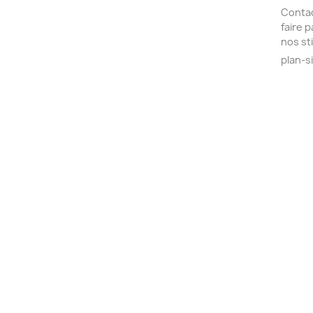
Contac
faire 
nos st
plan-s