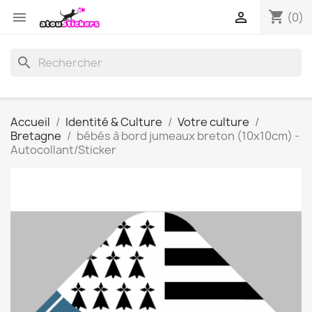
shopping_cart


(0)
search
Accueil
Identité & Culture
Votre culture
Bretagne
bébés à bord jumeaux breton (10x10cm) -
Autocollant/Sticker