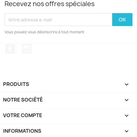
Recevez nos offres spéciales
Vous pouvez vous désinscrire à tout moment.
Facebook
Instagram
PRODUITS

NOTRE SOCIÉTÉ

VOTRE COMPTE

INFORMATIONS
keyboard_arrow_down