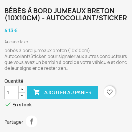
BÉBÉS À BORD JUMEAUX BRETON
(10X10CM) - AUTOCOLLANT/STICKER
4,13 €
Aucune taxe
bébés à bord jumeaux breton (10x10cm) -
Autocollant/Sticker, pour signaler aux autres conducteurs
que vous avez un bambin à bord de votre véhicule et donc
de leur signaler de rester zen...
Quantité

favorite_border
AJOUTER AU PANIER

En stock
Partager