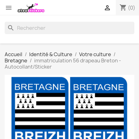
shopping_cart


(0)
search
Accueil
Identité & Culture
Votre culture
Bretagne
immatriculation 56 drapeau Breton -
Autocollant/Sticker