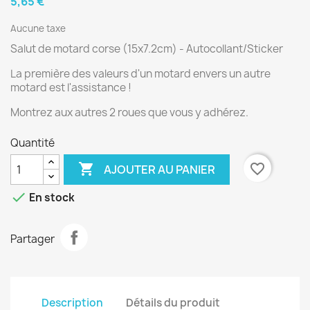
5,65 €
Aucune taxe
Salut de motard corse (15x7.2cm) - Autocollant/Sticker
La première des valeurs d'un motard envers un autre
motard est l'assistance !
Montrez aux autres 2 roues que vous y adhérez.
Quantité

favorite_border
AJOUTER AU PANIER

En stock
Partager
Description
Détails du produit