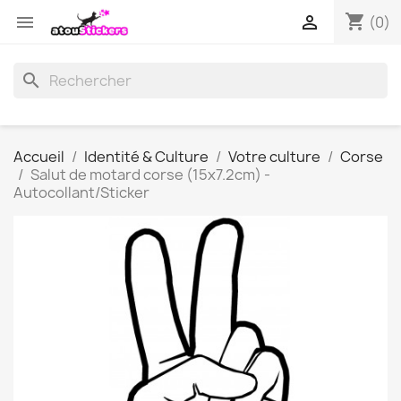
shopping_cart


(0)
search
Accueil
Identité & Culture
Votre culture
Corse
Salut de motard corse (15x7.2cm) -
Autocollant/Sticker