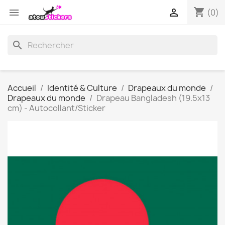
shopping_cart


(0)
search
Accueil
Identité & Culture
Drapeaux du monde
Drapeaux du monde
Drapeau Bangladesh (19.5x13
cm) - Autocollant/Sticker