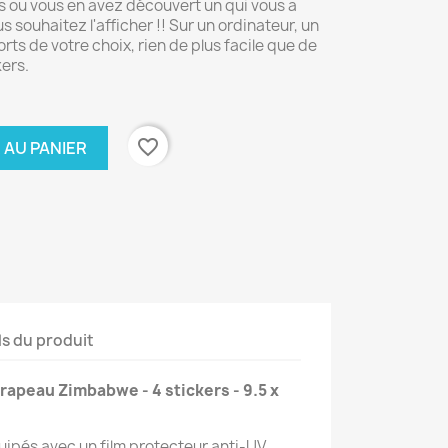
ys ou vous en avez découvert un qui vous a
s souhaitez l'afficher !! Sur un ordinateur, un
rts de votre choix, rien de plus facile que de
kers.
favorite_border
 AU PANIER
ls du produit
rapeau Zimbabwe - 4 stickers - 9.5 x
uipés avec un film protecteur anti-UV