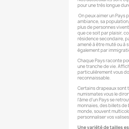
pour une très longue dur
On peux aimer un Pays po
ambiance, sa population, s
plus de personnes vivent
que ce soit par plaisir, c
résidence secondaire, par
amené à être muté ou à s
également par immigrati
Chaque Pays raconte pou
une tranche de vie. Affi
particulièrement vous do
reconnaissable.
Certains drapeaux sont t
numismates vous le diron
l'âme d'un Pays se retro
monnaies, des billets d
monde, souvent multicol
personnaliser vos valise
Une variété de tailles 