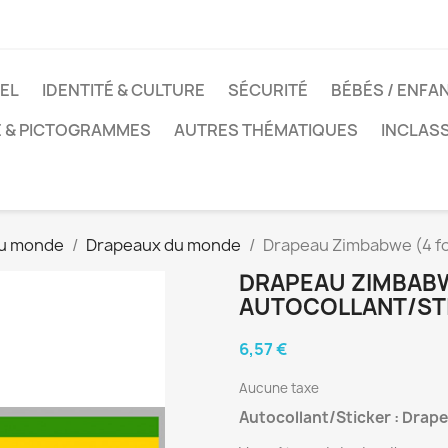
EL
IDENTITÉ & CULTURE
SÉCURITÉ
BÉBÉS / ENFA
E & PICTOGRAMMES
AUTRES THÉMATIQUES
INCLAS
du monde
Drapeaux du monde
Drapeau Zimbabwe (4 foi
DRAPEAU ZIMBABWE
AUTOCOLLANT/ST
6,57 €
Aucune taxe
Autocollant/Sticker : Drape