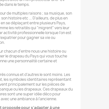
ée dans le temps.
ur de multiples raisons ; sa musique, son
on histoire etc ... D'ailleurs, de plus en
 en se déplaçant entre plusieurs Pays,
omme les retraités qui "migrent" vers leur
 activité professionnelle lorsque l'on est
'expatrier pour gagner sa vie ou
on.
r chacun d'entre nous une histoire ou
cher le drapeau du Pays qui vous touche
nne une personnalité certaine et
rès connus et d'autres le sont moins. Les
t, les symboles identitaires représentant
uvent principalement sur les pièces de
e banque ou les drapeaux. Ces drapeaux du
ores sont une super idée déco pour
s avec une ambiance à l'ancienne.
est proposée pour s'adapter à une