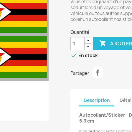
Vous êtes originaire d'un pa
séduit lors d'un voyage et vou
véhicule ou tous autres suppo
coller un autocollant nos stic
Quantité

AJOUTER

En stock
Partager
Description
Détai
Autocollant/Sticker : D
6.3 cm
Nos autocollants sont éq