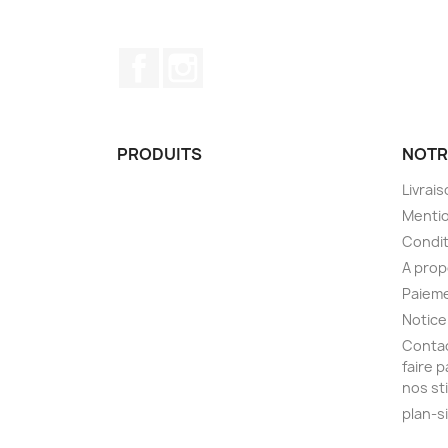
Facebook
Instagram
PRODUITS
NOTR
Livrai
Mentio
Condit
A pro
Paieme
Notice
Contac
faire 
nos st
plan-s