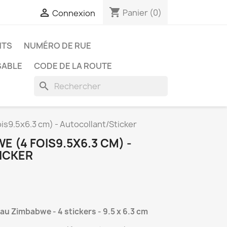
shopping_cart

Panier
(0)
Connexion
NTS
NUMÉRO DE RUE
SABLE
CODE DE LA ROUTE
search
s9.5x6.3 cm) - Autocollant/Sticker
 (4 FOIS9.5X6.3 CM) -
ICKER
au Zimbabwe - 4 stickers - 9.5 x 6.3 cm