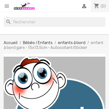
shopping_cart


(0)
search
Accueil
Bébés / Enfants
enfants à bord
enfant
à bord gars - 15x13,5cm - Autocollant/Sticker