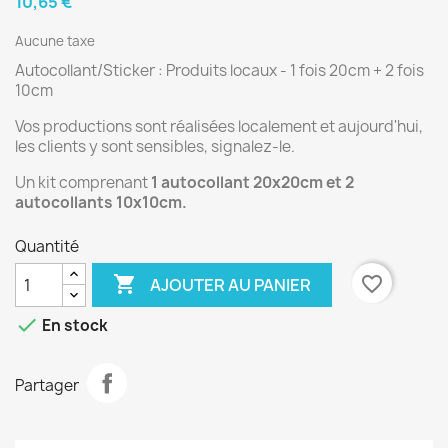
10,65 €
Aucune taxe
Autocollant/Sticker : Produits locaux - 1 fois 20cm + 2 fois
10cm
Vos productions sont réalisées localement et aujourd'hui,
les clients y sont sensibles, signalez-le.
Un kit comprenant
1 autocollant 20x20cm et 2
autocollants 10x10cm.
Quantité

favorite_border
AJOUTER AU PANIER

En stock
Partager