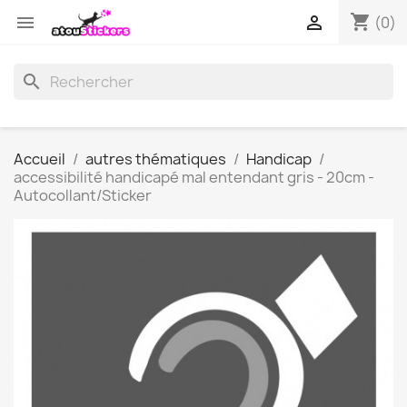
shopping_cart


(0)
search
Accueil
autres thématiques
Handicap
accessibilité handicapé mal entendant gris - 20cm -
Autocollant/Sticker