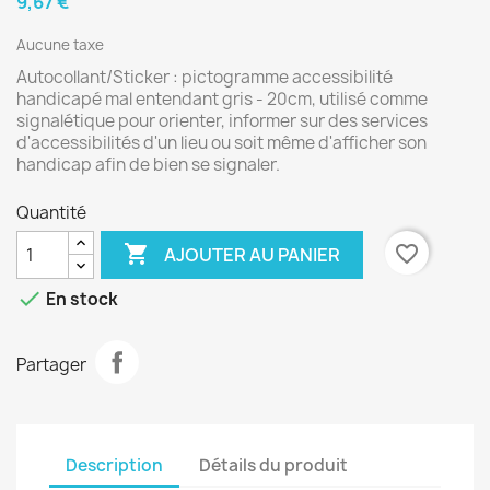
9,67 €
Aucune taxe
Autocollant/Sticker : pictogramme accessibilité
handicapé mal entendant gris - 20cm, utilisé comme
signalétique pour orienter, informer sur des services
d'accessibilités d'un lieu ou soit même d'afficher son
handicap afin de bien se signaler.
Quantité

favorite_border
AJOUTER AU PANIER

En stock
Partager
Description
Détails du produit