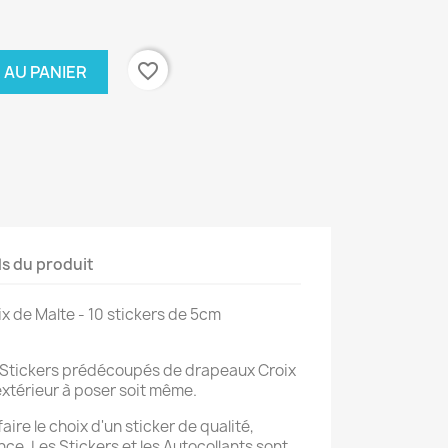
favorite_border
 AU PANIER
ls du produit
ix de Malte - 10 stickers de 5cm
/Stickers prédécoupés de drapeaux Croix
extérieur à poser soit même.
aire le choix d'un sticker de qualité,
ce. Les Stickers et les Autocollants sont