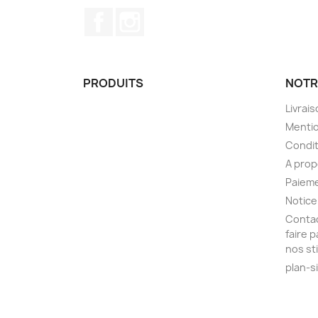
Facebook
Instagram
PRODUITS
NOTR
Livrai
Mentio
Condit
A pro
Paieme
Notice
Contac
faire 
nos st
plan-s