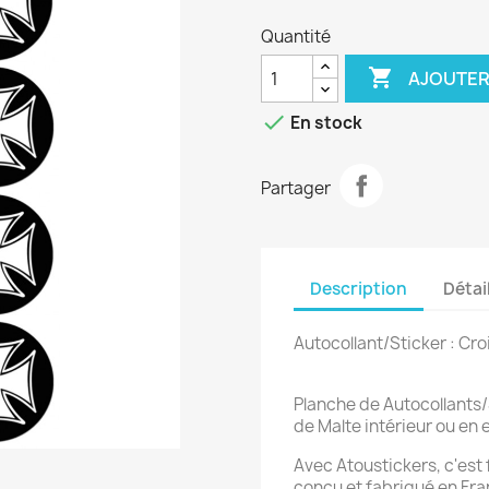
Quantité

AJOUTER

En stock
Partager
Description
Détai
Autocollant/Sticker : Cro
Planche de Autocollants
de Malte intérieur ou en 
Avec Atoustickers, c'est f
conçu et fabriqué en Fran