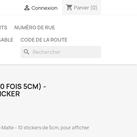
shopping_cart

Panier
(0)
Connexion
NTS
NUMÉRO DE RUE
SABLE
CODE DE LA ROUTE
search
0 FOIS 5CM) -
ICKER
 Malte - 10 stickers de 5cm, pour afficher