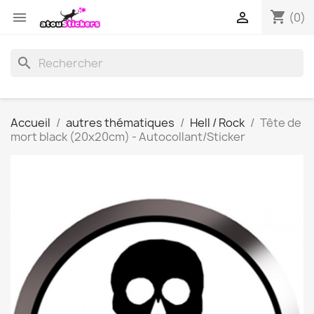
shopping_cart


(0)
search
Accueil
autres thématiques
Hell / Rock
Tête de
mort black (20x20cm) - Autocollant/Sticker