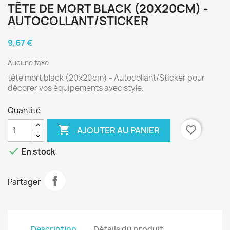
TÊTE DE MORT BLACK (20X20CM) -
AUTOCOLLANT/STICKER
9,67 €
Aucune taxe
tête mort black (20x20cm) - Autocollant/Sticker pour
décorer vos équipements avec style.
Quantité

favorite_border
AJOUTER AU PANIER

En stock
Partager
Description
Détails du produit