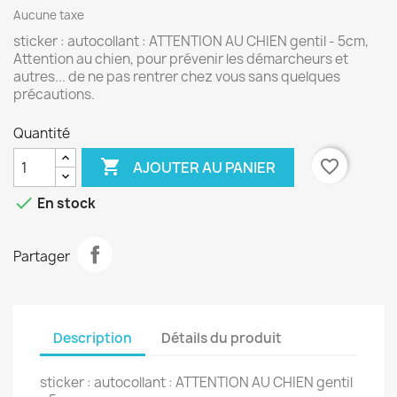
Aucune taxe
sticker : autocollant : ATTENTION AU CHIEN gentil - 5cm,
Attention au chien, pour prévenir les démarcheurs et
autres... de ne pas rentrer chez vous sans quelques
précautions.
Quantité

favorite_border
AJOUTER AU PANIER

En stock
Partager
Description
Détails du produit
sticker : autocollant : ATTENTION AU CHIEN gentil