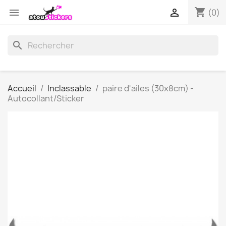
shopping_cart


(0)
search
Accueil
Inclassable
paire d'ailes (30x8cm) -
Autocollant/Sticker