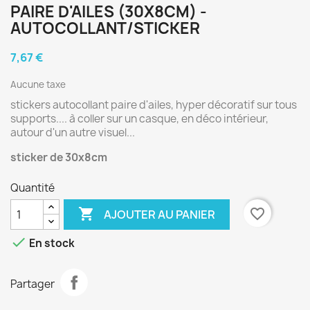
PAIRE D'AILES (30X8CM) -
AUTOCOLLANT/STICKER
7,67 €
Aucune taxe
stickers autocollant paire d'ailes, hyper décoratif sur tous
supports.... à coller sur un casque, en déco intérieur,
autour d'un autre visuel...
sticker de 30x8cm
Quantité

favorite_border
AJOUTER AU PANIER

En stock
Partager