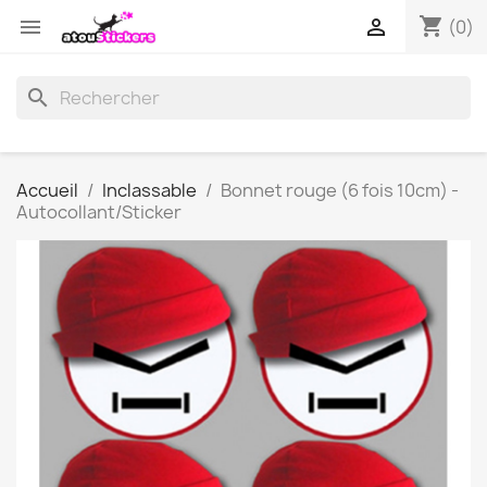
shopping_cart


(0)
search
Accueil
Inclassable
Bonnet rouge (6 fois 10cm) -
Autocollant/Sticker