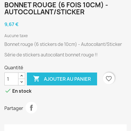
BONNET ROUGE (6 FOIS 10CM) -
AUTOCOLLANT/STICKER
9,67 €
Aucune taxe
Bonnet rouge (6 stickers de 10cm) - Autocollant/Sticker
Série de stickers autocollant bonnet rouge !!
Quantité

favorite_border
AJOUTER AU PANIER

En stock
Partager