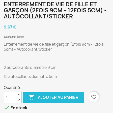
ENTERREMENT DE VIE DE FILLE ET
GARÇON (2FOIS 9CM - 12FOIS 5CM) -
AUTOCOLLANT/STICKER
9,67 €
Aucune taxe
Enterrement de vie de fille et garçon (2fois 9cm - 12fois
5cm) - Autocollant/Sticker
2 autocollants diamètre 9 cm
12 autocollants diamètre 5cm
Quantité

favorite_border
AJOUTER AU PANIER

En stock