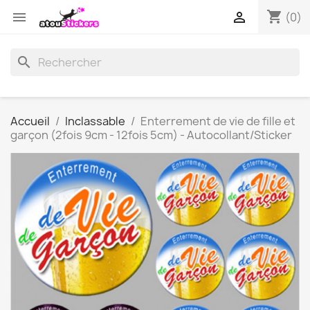
shopping_cart


(0)
search
Accueil
Inclassable
Enterrement de vie de fille et
garçon (2fois 9cm - 12fois 5cm) - Autocollant/Sticker