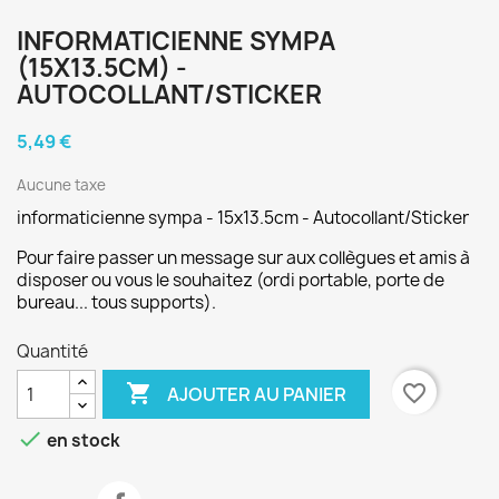
INFORMATICIENNE SYMPA
(15X13.5CM) -
AUTOCOLLANT/STICKER
5,49 €
Aucune taxe
informaticienne sympa - 15x13.5cm - Autocollant/Sticker
Pour faire passer un message sur aux collègues et amis à
disposer ou vous le souhaitez (ordi portable, porte de
bureau... tous supports).
Quantité

favorite_border
AJOUTER AU PANIER

en stock