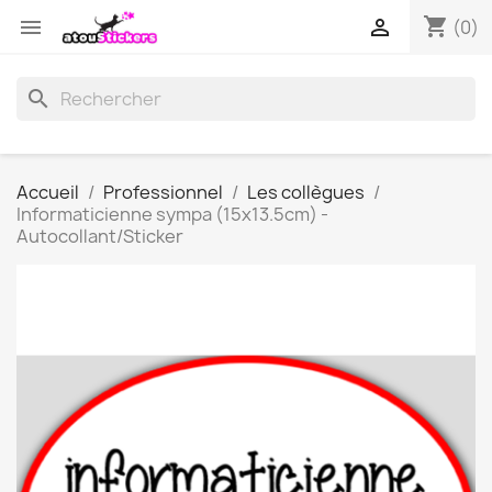
shopping_cart


(0)
search
Accueil
Professionnel
Les collègues
Informaticienne sympa (15x13.5cm) -
Autocollant/Sticker