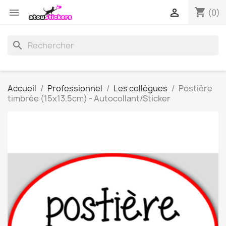
shopping_cart


(0)
search
Accueil
Professionnel
Les collègues
Postière
timbrée (15x13.5cm) - Autocollant/Sticker