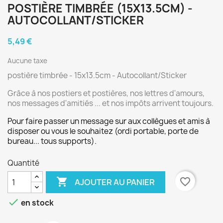
POSTIÈRE TIMBRÉE (15X13.5CM) -
AUTOCOLLANT/STICKER
5,49 €
Aucune taxe
postière timbrée - 15x13.5cm - Autocollant/Sticker
Grâce à nos postiers et postières, nos lettres d'amours,
nos messages d'amitiés ... et nos impôts arrivent toujours.
Pour faire passer un message sur aux collègues et amis à
disposer ou vous le souhaitez (ordi portable, porte de
bureau... tous supports).
Quantité

favorite_border
AJOUTER AU PANIER

en stock